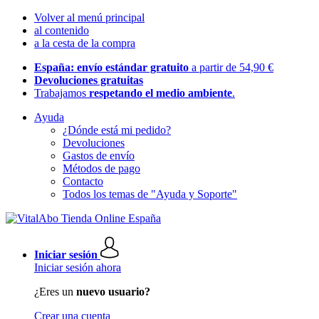
Volver al menú principal
al contenido
a la cesta de la compra
España: envío estándar gratuito
a partir de 54,90 €
Devoluciones gratuitas
Trabajamos
respetando el medio ambiente
.
Ayuda
¿Dónde está mi pedido?
Devoluciones
Gastos de envío
Métodos de pago
Contacto
Todos los temas de "Ayuda y Soporte"
Iniciar sesión
Iniciar sesión ahora
¿Eres un
nuevo usuario?
Crear una cuenta