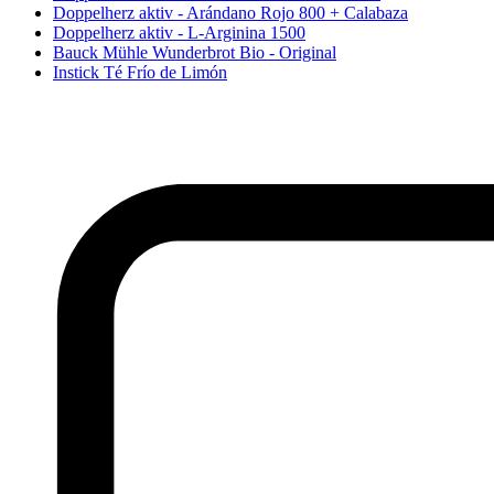
Doppelherz aktiv - Arándano Rojo 800 + Calabaza
Doppelherz aktiv - L-Arginina 1500
Bauck Mühle Wunderbrot Bio - Original
Instick Té Frío de Limón