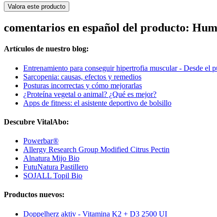
Valora este producto
comentarios en español del producto: Hu
Artículos de nuestro blog:
Entrenamiento para conseguir hipertrofia muscular - Desde el pu
Sarcopenia: causas, efectos y remedios
Posturas incorrectas y cómo mejorarlas
¿Proteína vegetal o animal? ¿Qué es mejor?
Apps de fitness: el asistente deportivo de bolsillo
Descubre VitalAbo:
Powerbar®
Allergy Research Group Modified Citrus Pectin
Alnatura Mijo Bio
FutuNatura Pastillero
SOJALL Topil Bio
Productos nuevos:
Doppelherz aktiv - Vitamina K2 + D3 2500 UI