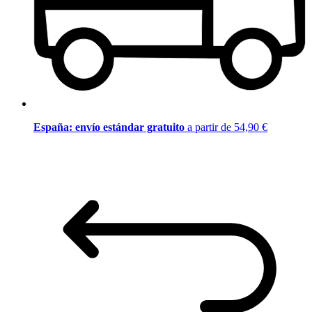
España: envío estándar gratuito
a partir de 54,90 €