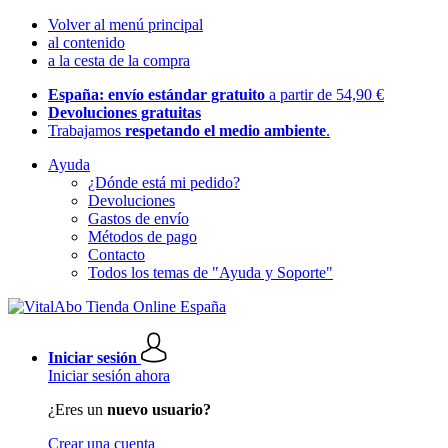
Volver al menú principal
al contenido
a la cesta de la compra
España: envío estándar gratuito
a partir de 54,90 €
Devoluciones gratuitas
Trabajamos
respetando el medio ambiente
.
Ayuda
¿Dónde está mi pedido?
Devoluciones
Gastos de envío
Métodos de pago
Contacto
Todos los temas de "Ayuda y Soporte"
Iniciar sesión
Iniciar sesión ahora
¿Eres un
nuevo usuario?
Crear una cuenta