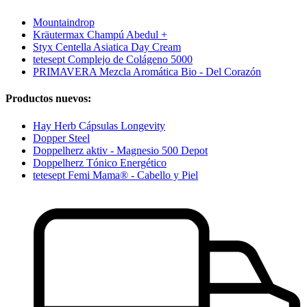
Mountaindrop
Kräutermax Champú Abedul +
Styx Centella Asiatica Day Cream
tetesept Complejo de Colágeno 5000
PRIMAVERA Mezcla Aromática Bio - Del Corazón
Productos nuevos:
Hay Herb Cápsulas Longevity
Dopper Steel
Doppelherz aktiv - Magnesio 500 Depot
Doppelherz Tónico Energético
tetesept Femi Mama® - Cabello y Piel