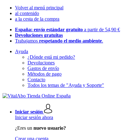
Volver al menú principal
al contenido
a la cesta de la compra
España: envío estándar gratuito
a partir de 54,90 €
Devoluciones gratuitas
Trabajamos
respetando el medio ambiente
.
Ayuda
¿Dónde está mi pedido?
Devoluciones
Gastos de envío
Métodos de pago
Contacto
Todos los temas de "Ayuda y Soporte"
Iniciar sesión
Iniciar sesión ahora
¿Eres un
nuevo usuario?
Crear una cuenta