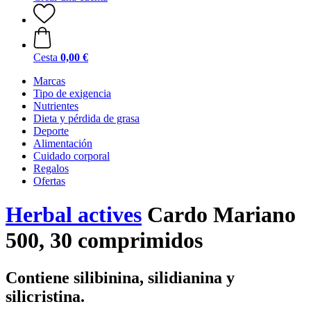
Cesta
0,00 €
Marcas
Tipo de exigencia
Nutrientes
Dieta y pérdida de grasa
Deporte
Alimentación
Cuidado corporal
Regalos
Ofertas
Herbal actives
Cardo Mariano
500, 30 comprimidos
Contiene silibinina, silidianina y
silicristina.