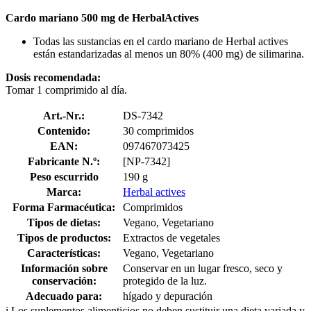
Cardo mariano 500 mg de HerbalActives
Todas las sustancias en el cardo mariano de Herbal actives
están estandarizadas al menos un 80% (400 mg) de silimarina.
Dosis recomendada:
Tomar 1 comprimido al día.
Art.-Nr.:
DS-7342
Contenido:
30 comprimidos
EAN:
097467073425
Fabricante N.º:
[NP-7342]
Peso escurrido
190 g
Marca:
Herbal actives
Forma Farmacéutica:
Comprimidos
Tipos de dietas:
Vegano, Vegetariano
Tipos de productos:
Extractos de vegetales
Características:
Vegano, Vegetariano
Información sobre
Conservar en un lugar fresco, seco y
conservación:
protegido de la luz.
Adecuado para:
hígado y depuración
i
Los suplementos alimenticios no deben sustituir una dieta variada y