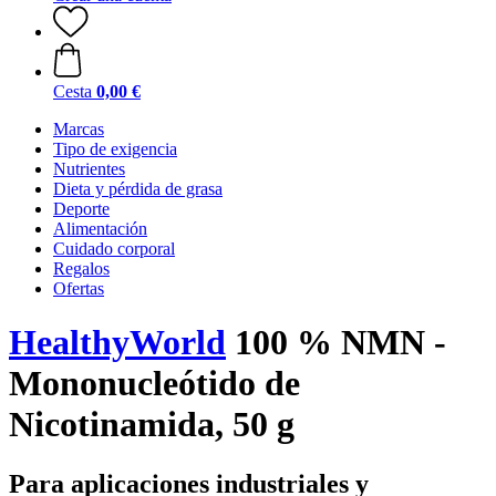
Cesta
0,00 €
Marcas
Tipo de exigencia
Nutrientes
Dieta y pérdida de grasa
Deporte
Alimentación
Cuidado corporal
Regalos
Ofertas
HealthyWorld
100 % NMN -
Mononucleótido de
Nicotinamida, 50 g
Para aplicaciones industriales y