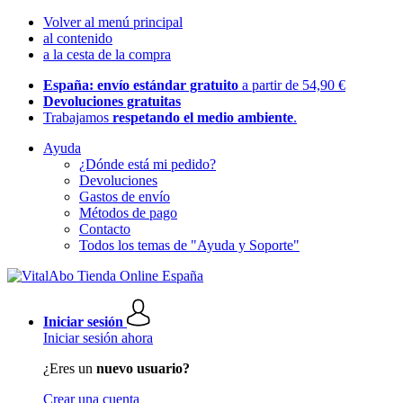
Volver al menú principal
al contenido
a la cesta de la compra
España: envío estándar gratuito
a partir de 54,90 €
Devoluciones gratuitas
Trabajamos
respetando el medio ambiente
.
Ayuda
¿Dónde está mi pedido?
Devoluciones
Gastos de envío
Métodos de pago
Contacto
Todos los temas de "Ayuda y Soporte"
Iniciar sesión
Iniciar sesión ahora
¿Eres un
nuevo usuario?
Crear una cuenta