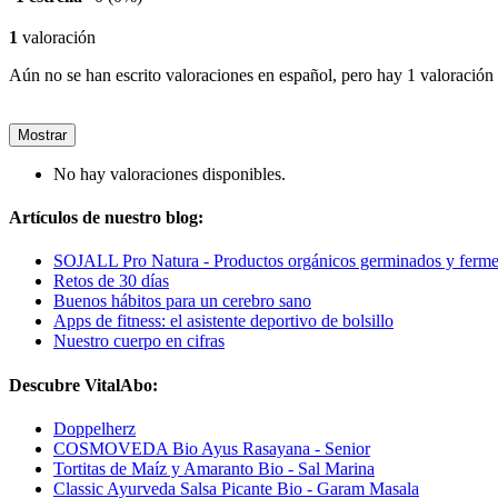
1
valoración
Aún no se han escrito valoraciones en español, pero hay 1 valoración 
Mostrar
No hay valoraciones disponibles.
Artículos de nuestro blog:
SOJALL Pro Natura - Productos orgánicos germinados y ferm
Retos de 30 días
Buenos hábitos para un cerebro sano
Apps de fitness: el asistente deportivo de bolsillo
Nuestro cuerpo en cifras
Descubre VitalAbo:
Doppelherz
COSMOVEDA Bio Ayus Rasayana - Senior
Tortitas de Maíz y Amaranto Bio - Sal Marina
Classic Ayurveda Salsa Picante Bio - Garam Masala