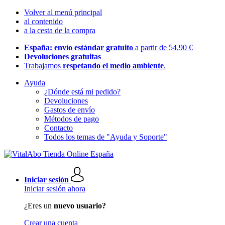
Volver al menú principal
al contenido
a la cesta de la compra
España: envío estándar gratuito
a partir de 54,90 €
Devoluciones gratuitas
Trabajamos
respetando el medio ambiente
.
Ayuda
¿Dónde está mi pedido?
Devoluciones
Gastos de envío
Métodos de pago
Contacto
Todos los temas de "Ayuda y Soporte"
Iniciar sesión
Iniciar sesión ahora
¿Eres un
nuevo usuario?
Crear una cuenta