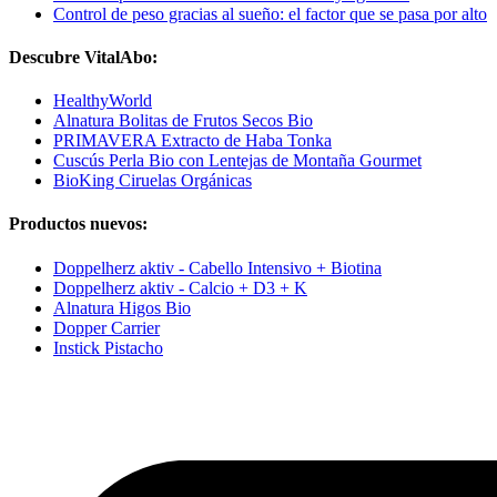
Control de peso gracias al sueño: el factor que se pasa por alto
Descubre VitalAbo:
HealthyWorld
Alnatura Bolitas de Frutos Secos Bio
PRIMAVERA Extracto de Haba Tonka
Cuscús Perla Bio con Lentejas de Montaña Gourmet
BioKing Ciruelas Orgánicas
Productos nuevos:
Doppelherz aktiv - Cabello Intensivo + Biotina
Doppelherz aktiv - Calcio + D3 + K
Alnatura Higos Bio
Dopper Carrier
Instick Pistacho