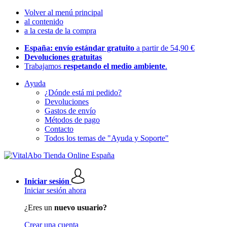
Volver al menú principal
al contenido
a la cesta de la compra
España: envío estándar gratuito
a partir de 54,90 €
Devoluciones gratuitas
Trabajamos
respetando el medio ambiente
.
Ayuda
¿Dónde está mi pedido?
Devoluciones
Gastos de envío
Métodos de pago
Contacto
Todos los temas de "Ayuda y Soporte"
Iniciar sesión
Iniciar sesión ahora
¿Eres un
nuevo usuario?
Crear una cuenta