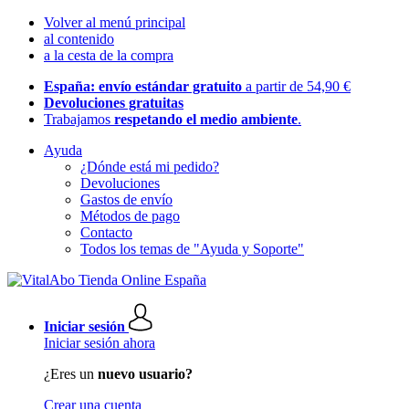
Volver al menú principal
al contenido
a la cesta de la compra
España: envío estándar gratuito
a partir de 54,90 €
Devoluciones gratuitas
Trabajamos
respetando el medio ambiente
.
Ayuda
¿Dónde está mi pedido?
Devoluciones
Gastos de envío
Métodos de pago
Contacto
Todos los temas de "Ayuda y Soporte"
Iniciar sesión
Iniciar sesión ahora
¿Eres un
nuevo usuario?
Crear una cuenta