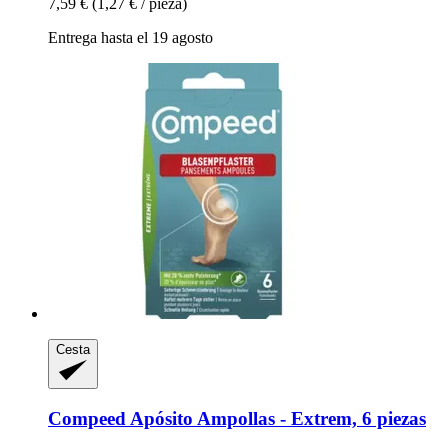
7,59 €
(1,27 € / pieza)
Entrega hasta el 19 agosto
Cesta
Compeed
Apósito Ampollas -​ Extrem, 6 piezas