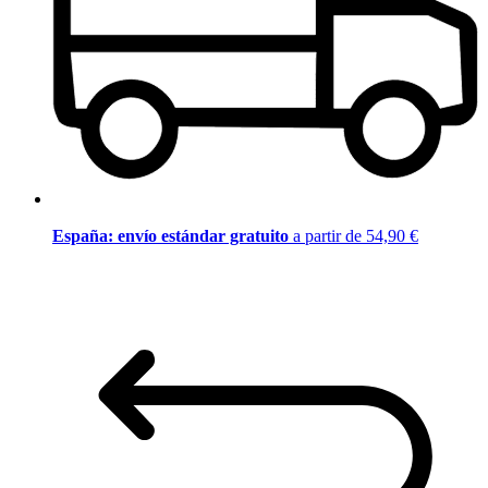
España: envío estándar gratuito
a partir de 54,90 €