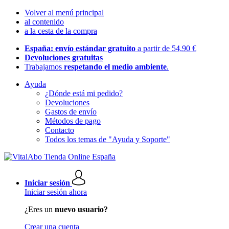
Volver al menú principal
al contenido
a la cesta de la compra
España: envío estándar gratuito
a partir de 54,90 €
Devoluciones gratuitas
Trabajamos
respetando el medio ambiente
.
Ayuda
¿Dónde está mi pedido?
Devoluciones
Gastos de envío
Métodos de pago
Contacto
Todos los temas de "Ayuda y Soporte"
Iniciar sesión
Iniciar sesión ahora
¿Eres un
nuevo usuario?
Crear una cuenta