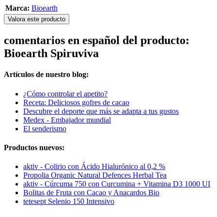
Marca:
Bioearth
Valora este producto
comentarios en español del producto:
Bioearth Spiruviva
Artículos de nuestro blog:
¿Cómo controlar el apetito?
Receta: Deliciosos gofres de cacao
Descubre el deporte que más se adapta a tus gustos
Medex - Embajador mundial
El senderismo
Productos nuevos:
aktiv - Colirio con Ácido Hialurónico al 0,2 %
Propolia Organic Natural Defences Herbal Tea
aktiv - Cúrcuma 750 con Curcumina + Vitamina D3 1000 UI
Bolitas de Fruta con Cacao y Anacardos Bio
tetesept Selenio 150 Intensivo