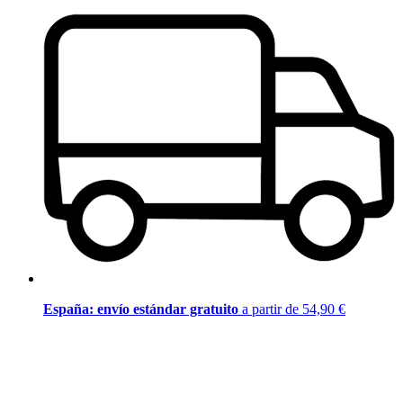
España: envío estándar gratuito
a partir de 54,90 €