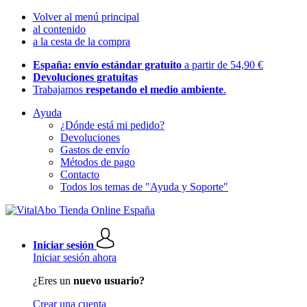
Volver al menú principal
al contenido
a la cesta de la compra
España: envío estándar gratuito
a partir de 54,90 €
Devoluciones gratuitas
Trabajamos
respetando el medio ambiente
.
Ayuda
¿Dónde está mi pedido?
Devoluciones
Gastos de envío
Métodos de pago
Contacto
Todos los temas de "Ayuda y Soporte"
Iniciar sesión
Iniciar sesión ahora
¿Eres un
nuevo usuario?
Crear una cuenta