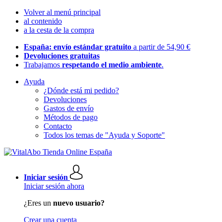
Volver al menú principal
al contenido
a la cesta de la compra
España: envío estándar gratuito
a partir de 54,90 €
Devoluciones gratuitas
Trabajamos
respetando el medio ambiente
.
Ayuda
¿Dónde está mi pedido?
Devoluciones
Gastos de envío
Métodos de pago
Contacto
Todos los temas de "Ayuda y Soporte"
Iniciar sesión
Iniciar sesión ahora
¿Eres un
nuevo usuario?
Crear una cuenta