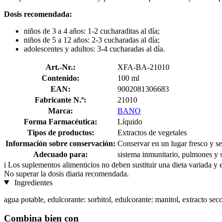
Dosis recomendada:
niños de 3 a 4 años: 1-2 cucharaditas al día;
niños de 5 a 12 años: 2-3 cucharadas al día;
adolescentes y adultos: 3-4 cucharadas al día.
Art.-Nr.:
XFA-BA-21010
Contenido:
100 ml
EAN:
9002081306683
Fabricante N.º:
21010
Marca:
BANO
Forma Farmacéutica:
Líquido
Tipos de productos:
Extractos de vegetales
Información sobre conservación:
Conservar en un lugar fresco y se
Adecuado para:
sistema inmunitario, pulmones y s
i
Los suplementos alimenticios no deben sustituir una dieta variada y 
No superar la dosis diaria recomendada.
Ingredientes
agua potable, edulcorante: sorbitol, edulcorante: manitol, extracto seco
Combina bien con