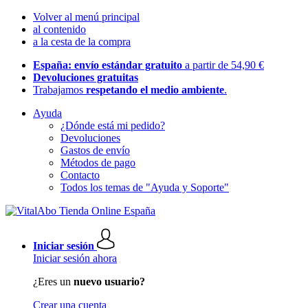
Volver al menú principal
al contenido
a la cesta de la compra
España: envío estándar gratuito
a partir de 54,90 €
Devoluciones gratuitas
Trabajamos
respetando el medio ambiente
.
Ayuda
¿Dónde está mi pedido?
Devoluciones
Gastos de envío
Métodos de pago
Contacto
Todos los temas de "Ayuda y Soporte"
Iniciar sesión
Iniciar sesión ahora
¿Eres un
nuevo usuario?
Crear una cuenta