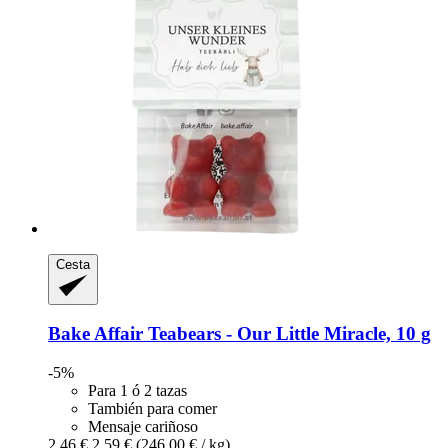
Cesta
Bake Affair
Teabears -​ Our Little Miracle, 10 g
-5%
Para 1 ó 2 tazas
También para comer
Mensaje cariñoso
2,46 €
2,59 €
(246,00 € / kg)