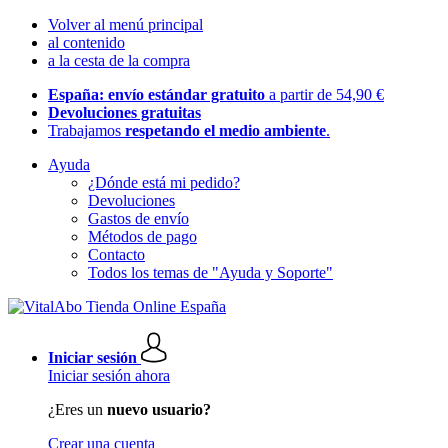
Volver al menú principal
al contenido
a la cesta de la compra
España: envío estándar gratuito
a partir de 54,90 €
Devoluciones gratuitas
Trabajamos
respetando el medio ambiente
.
Ayuda
¿Dónde está mi pedido?
Devoluciones
Gastos de envío
Métodos de pago
Contacto
Todos los temas de "Ayuda y Soporte"
Iniciar sesión
Iniciar sesión ahora
¿Eres un
nuevo usuario?
Crear una cuenta