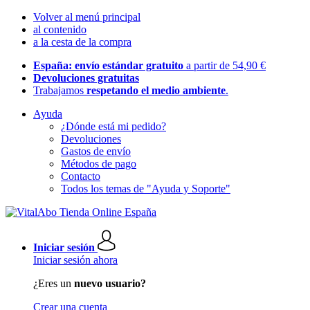
Volver al menú principal
al contenido
a la cesta de la compra
España: envío estándar gratuito
a partir de 54,90 €
Devoluciones gratuitas
Trabajamos
respetando el medio ambiente
.
Ayuda
¿Dónde está mi pedido?
Devoluciones
Gastos de envío
Métodos de pago
Contacto
Todos los temas de "Ayuda y Soporte"
Iniciar sesión
Iniciar sesión ahora
¿Eres un
nuevo usuario?
Crear una cuenta