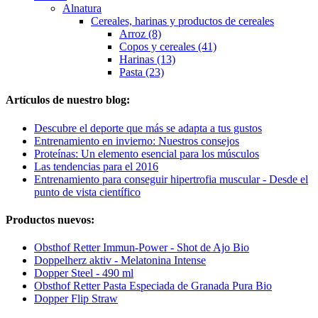
Alnatura
Cereales, harinas y productos de cereales
Arroz (8)
Copos y cereales (41)
Harinas (13)
Pasta (23)
Artículos de nuestro blog:
Descubre el deporte que más se adapta a tus gustos
Entrenamiento en invierno: Nuestros consejos
Proteínas: Un elemento esencial para los músculos
Las tendencias para el 2016
Entrenamiento para conseguir hipertrofia muscular - Desde el
punto de vista científico
Productos nuevos:
Obsthof Retter Immun-Power - Shot de Ajo Bio
Doppelherz aktiv - Melatonina Intense
Dopper Steel - 490 ml
Obsthof Retter Pasta Especiada de Granada Pura Bio
Dopper Flip Straw