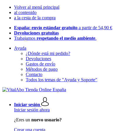
Volver al menú principal
al contenido
a la cesta de la compra
España: envío estándar gratuito
a partir de 54,90 €
Devoluciones gratuitas
Trabajamos
respetando el medio ambiente
.
Ayuda
¿Dónde está mi pedido?
Devoluciones
Gastos de envío
Métodos de pago
Contacto
Todos los temas de "Ayuda y Soporte"
Iniciar sesión
Iniciar sesión ahora
¿Eres un
nuevo usuario?
Crear una cuenta