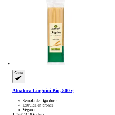
Cesta
Alnatura
Linguini Bio, 500 g
Sémola de trigo duro
Extruida en bronce
Vegana
1,59 €
(3,18 € / kg)