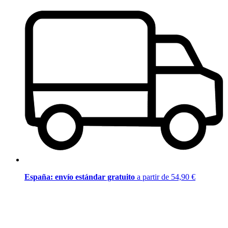
España: envío estándar gratuito
a partir de 54,90 €