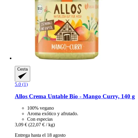
Cesta
5.0 (1)
Allos
Crema Untable Bio -​ Mango Curry, 140 g
100% vegano
Aroma exótico y afrutado.
Con especias
3,09 €
(22,07 € / kg)
Entrega hasta el 18 agosto