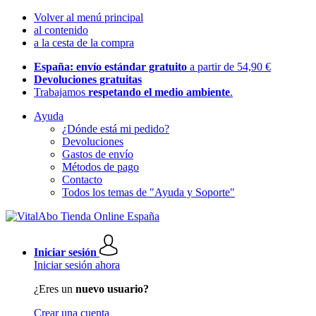
Volver al menú principal
al contenido
a la cesta de la compra
España: envío estándar gratuito
a partir de 54,90 €
Devoluciones gratuitas
Trabajamos
respetando el medio ambiente
.
Ayuda
¿Dónde está mi pedido?
Devoluciones
Gastos de envío
Métodos de pago
Contacto
Todos los temas de "Ayuda y Soporte"
Iniciar sesión
Iniciar sesión ahora
¿Eres un
nuevo usuario?
Crear una cuenta