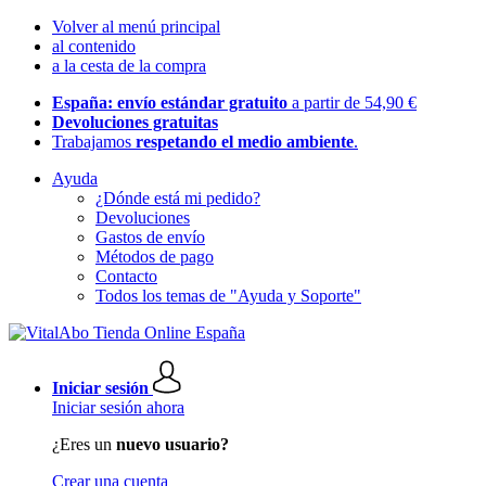
Volver al menú principal
al contenido
a la cesta de la compra
España: envío estándar gratuito
a partir de 54,90 €
Devoluciones gratuitas
Trabajamos
respetando el medio ambiente
.
Ayuda
¿Dónde está mi pedido?
Devoluciones
Gastos de envío
Métodos de pago
Contacto
Todos los temas de "Ayuda y Soporte"
Iniciar sesión
Iniciar sesión ahora
¿Eres un
nuevo usuario?
Crear una cuenta