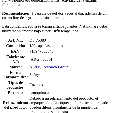
FU = Fibrinolytic degredation Units, actividad de la enzima
fibrinolítica.
Recomendación:
1 cápsula de gel dos veces al día, además de un
cuarto litro de agua, con o sin alimentos.
Está contraindicado si se toman anticoagulantes. Nattokinase debe
utilizarse solamente bajo supervisión terapéutica.
Art.-Nr.:
DS-75380
Contenido:
180 cápsulas blandas
EAN:
713947853843
Fabricante
[ARG-75380]
N.º:
Marca:
Allergy Research Group
Forma
Softgels
Farmacéutica:
Tipos de
Enzimas
productos:
Enzimas:
nattoquinasa
Debido a un relanzamiento del producto, el
Relanzamiento
empaquetado o la etiqueta del producto entregado
del producto:
pueden diferir visualmente de la imagen del
producto que se muestra.