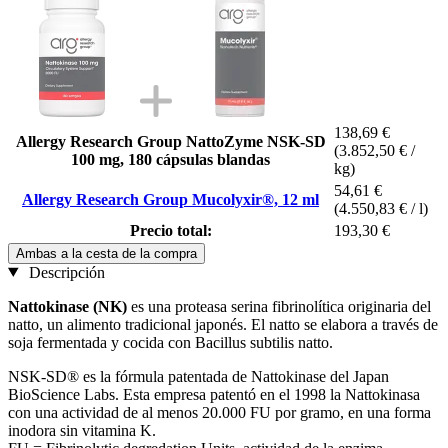
138,69 €
Allergy Research Group NattoZyme NSK-SD
(3.852,50 € /
100 mg, 180 cápsulas blandas
kg)
54,61 €
Allergy Research Group Mucolyxir®, 12 ml
(4.550,83 € / l)
Precio total:
193,30 €
Ambas a la cesta de la compra
Descripción
Nattokinase (NK)
es una proteasa serina fibrinolítica originaria del
natto, un alimento tradicional japonés. El natto se elabora a través de
soja fermentada y cocida con Bacillus subtilis natto.
NSK-SD® es la fórmula patentada de Nattokinase del Japan
BioScience Labs. Esta empresa patentó en el 1998 la Nattokinasa
con una actividad de al menos 20.000 FU por gramo, en una forma
inodora sin vitamina K.