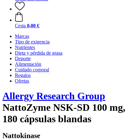
Cesta
0,00 €
Marcas
Tipo de exigencia
Nutrientes
Dieta y pérdida de grasa
Deporte
Alimentación
Cuidado corporal
Regalos
Ofertas
Allergy Research Group
NattoZyme NSK-SD 100 mg,
180 cápsulas blandas
Nattokinase