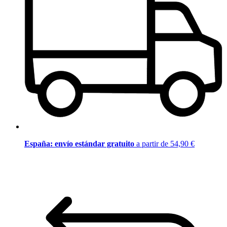
España: envío estándar gratuito
a partir de 54,90 €