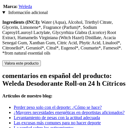
Marca:
Weleda
Información adicional
Ingredients (INCI):
Water (Aqua), Alcohol, Triethyl Citrate,
Glycerin, Limonene*, Fragrance (Parfum)*, Sodium
Caproyl/Lauroyl Lactylate, Glycyrrhiza Glabra (Licorice) Root
Extract, Hamamelis Virginiana (Witch Hazel) Distillate, Acacia
Senegal Gum, Xanthan Gum, Citric Acid, Phytic Acid, Linalool*,
Citronellol*, Geraniol*, Citral*, Eugenol*, Coumarin*, Farnesol*.
*from natural essential oils
Valora este producto
comentarios en español del producto:
Weleda Desodorante Roll-on 24 h Cítricos
Artículos de nuestro blog:
Perder peso solo con el deporte: ¿Cómo se hace?
¿Mayores necesidades energéticas en deportistas aficionados?
Levantamiento de pesas con la actitud adecuada
Las excusas más comunes para no hacer deporte
La verdad sobre los estiramientos