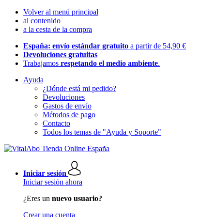
Volver al menú principal
al contenido
a la cesta de la compra
España: envío estándar gratuito
a partir de 54,90 €
Devoluciones gratuitas
Trabajamos
respetando el medio ambiente
.
Ayuda
¿Dónde está mi pedido?
Devoluciones
Gastos de envío
Métodos de pago
Contacto
Todos los temas de "Ayuda y Soporte"
Iniciar sesión
Iniciar sesión ahora
¿Eres un
nuevo usuario?
Crear una cuenta