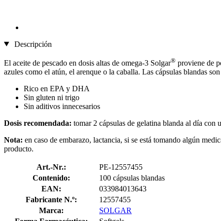
Descripción
®
El aceite de pescado en dosis altas de omega-3 Solgar
proviene de p
azules como el atún, el arenque o la caballa. Las cápsulas blandas so
Rico en EPA y DHA
Sin gluten ni trigo
Sin aditivos innecesarios
Dosis recomendada:
tomar 2 cápsulas de gelatina blanda al día con 
Nota:
en caso de embarazo, lactancia, si se está tomando algún medic
producto.
Art.-Nr.:
PE-12557455
Contenido:
100 cápsulas blandas
EAN:
033984013643
Fabricante N.º:
12557455
Marca:
SOLGAR