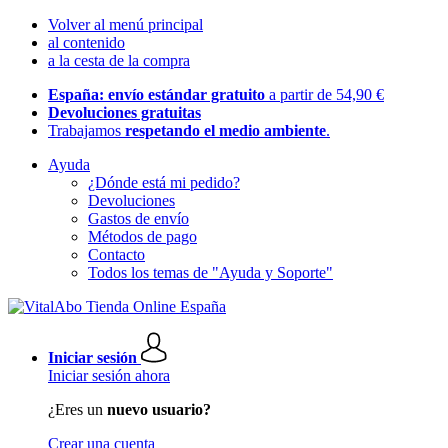
Volver al menú principal
al contenido
a la cesta de la compra
España: envío estándar gratuito
a partir de 54,90 €
Devoluciones gratuitas
Trabajamos
respetando el medio ambiente
.
Ayuda
¿Dónde está mi pedido?
Devoluciones
Gastos de envío
Métodos de pago
Contacto
Todos los temas de "Ayuda y Soporte"
Iniciar sesión
Iniciar sesión ahora
¿Eres un
nuevo usuario?
Crear una cuenta