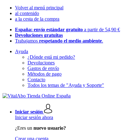
Volver al menú principal
al contenido
a la cesta de la compra
España: envío estándar gratuito
a partir de 54,90 €
Devoluciones gratuitas
Trabajamos
respetando el medio ambiente
.
Ayuda
¿Dónde está mi pedido?
Devoluciones
Gastos de envío
Métodos de pago
Contacto
Todos los temas de "Ayuda y Soporte"
Iniciar sesión
Iniciar sesión ahora
¿Eres un
nuevo usuario?
Crear una cuenta