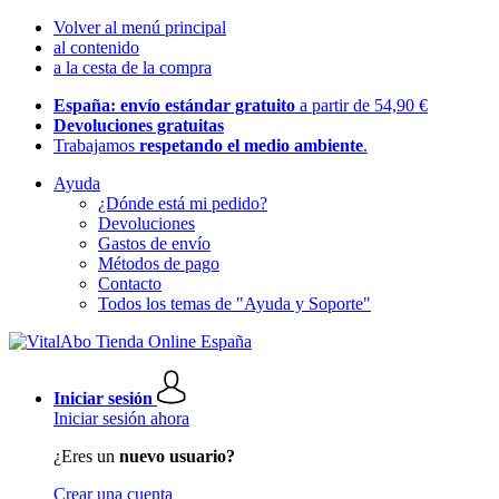
Volver al menú principal
al contenido
a la cesta de la compra
España: envío estándar gratuito
a partir de 54,90 €
Devoluciones gratuitas
Trabajamos
respetando el medio ambiente
.
Ayuda
¿Dónde está mi pedido?
Devoluciones
Gastos de envío
Métodos de pago
Contacto
Todos los temas de "Ayuda y Soporte"
Iniciar sesión
Iniciar sesión ahora
¿Eres un
nuevo usuario?
Crear una cuenta