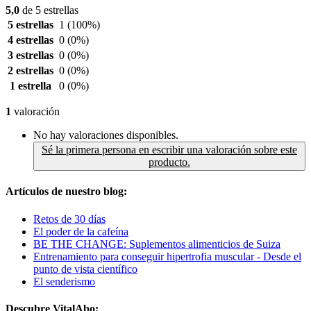
5,0
de 5 estrellas
5 estrellas
1
(100%)
4 estrellas
0
(0%)
3 estrellas
0
(0%)
2 estrellas
0
(0%)
1 estrella
0
(0%)
1
valoración
No hay valoraciones disponibles.
Sé la primera persona en escribir una valoración sobre este
producto.
Artículos de nuestro blog:
Retos de 30 días
El poder de la cafeína
BE THE CHANGE: Suplementos alimenticios de Suiza
Entrenamiento para conseguir hipertrofia muscular - Desde el
punto de vista científico
El senderismo
Descubre VitalAbo: