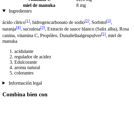
miel de manuka
8 mg
Ingredientes
[1]
[2]
[3]
ácido cítrico
, hidrogencarbonato de sodio
, Sorbitol
,
[4]
[3]
naranja
, sucralosa
, Extracto de sauce blanco (Salix alba), Rosa
[5]
canina, vitamina C, Propóleo, Dunaliellaalgenpulver
, miel de
manuka
acidulante
regulador de acidez
Edulcorante
aroma natural
colorantes
Información legal
Combina bien con