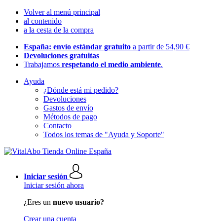
Volver al menú principal
al contenido
a la cesta de la compra
España: envío estándar gratuito
a partir de 54,90 €
Devoluciones gratuitas
Trabajamos
respetando el medio ambiente
.
Ayuda
¿Dónde está mi pedido?
Devoluciones
Gastos de envío
Métodos de pago
Contacto
Todos los temas de "Ayuda y Soporte"
Iniciar sesión
Iniciar sesión ahora
¿Eres un
nuevo usuario?
Crear una cuenta