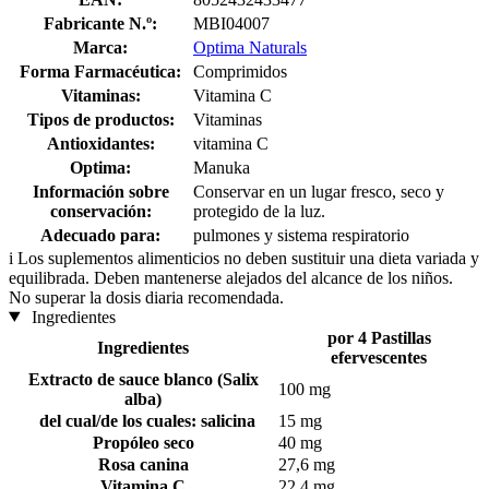
Fabricante N.º:
MBI04007
Marca:
Optima Naturals
Forma Farmacéutica:
Comprimidos
Vitaminas:
Vitamina C
Tipos de productos:
Vitaminas
Antioxidantes:
vitamina C
Optima:
Manuka
Información sobre
Conservar en un lugar fresco, seco y
conservación:
protegido de la luz.
Adecuado para:
pulmones y sistema respiratorio
i
Los suplementos alimenticios no deben sustituir una dieta variada y
equilibrada. Deben mantenerse alejados del alcance de los niños.
No superar la dosis diaria recomendada.
Ingredientes
por 4 Pastillas
Ingredientes
efervescentes
Extracto de sauce blanco (Salix
100 mg
alba)
del cual/de los cuales: salicina
15 mg
Propóleo seco
40 mg
Rosa canina
27,6 mg
Vitamina C
22,4 mg