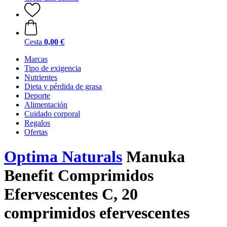
Cesta
0,00 €
Marcas
Tipo de exigencia
Nutrientes
Dieta y pérdida de grasa
Deporte
Alimentación
Cuidado corporal
Regalos
Ofertas
Optima Naturals
Manuka
Benefit Comprimidos
Efervescentes C, 20
comprimidos efervescentes