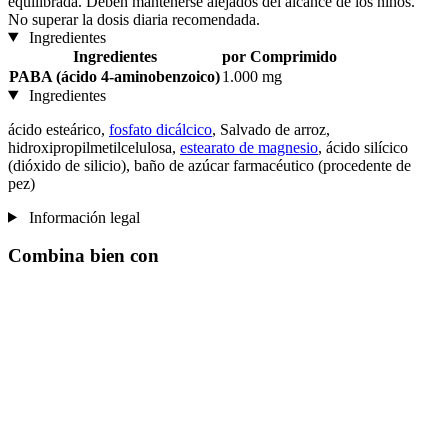
equilibrada. Deben mantenerse alejados del alcance de los niños.
No superar la dosis diaria recomendada.
Ingredientes
Ingredientes
por Comprimido
PABA (ácido 4-aminobenzoico)
1.000 mg
Ingredientes
ácido esteárico,
fosfato dicálcico
, Salvado de arroz,
hidroxipropilmetilcelulosa,
estearato de magnesio
, ácido silícico
(dióxido de silicio), baño de azúcar farmacéutico (procedente de
pez)
Información legal
Combina bien con