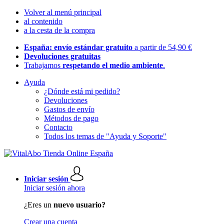
Volver al menú principal
al contenido
a la cesta de la compra
España: envío estándar gratuito
a partir de 54,90 €
Devoluciones gratuitas
Trabajamos
respetando el medio ambiente
.
Ayuda
¿Dónde está mi pedido?
Devoluciones
Gastos de envío
Métodos de pago
Contacto
Todos los temas de "Ayuda y Soporte"
Iniciar sesión
Iniciar sesión ahora
¿Eres un
nuevo usuario?
Crear una cuenta