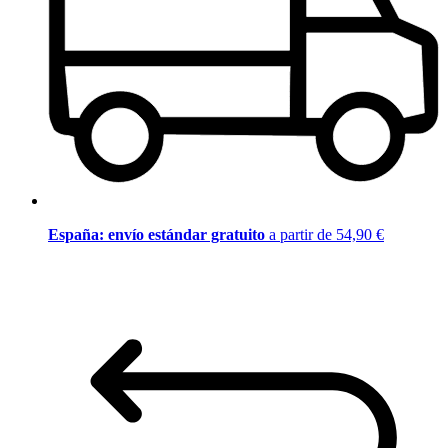
España: envío estándar gratuito
a partir de 54,90 €