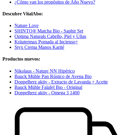
¿Cómo van los propósitos de Año Nuevo?
Descubre VitalAbo:
Nature Love
SHINTO® Matcha Bio - Saphir Set
Optima Naturals Cabello, Piel y Uñas
Kräutermax Pomada al Incienso+
Styx Crema Manos Karité
Productos nuevos:
Nikolaus - Nature NN Hipérico
Bauck Mühle Pan Rústico de Avena Bio
Doppelherz aktiv - Extracto de Lavanda + Aceite
Bauck Mühle Falafel Bio - Original
Doppelherz aktiv - Omega 3 1400