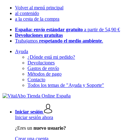
Volver al menú principal
al contenido
a la cesta de la compra
España: envío estándar gratuito
a partir de 54,90 €
Devoluciones gratuitas
Trabajamos
respetando el medio ambiente
.
Ayuda
¿Dónde está mi pedido?
Devoluciones
Gastos de envío
Métodos de pago
Contacto
Todos los temas de "Ayuda y Soporte"
Iniciar sesión
Iniciar sesión ahora
¿Eres un
nuevo usuario?
Crear una cuenta