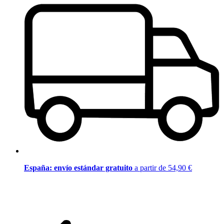
España: envío estándar gratuito
a partir de 54,90 €