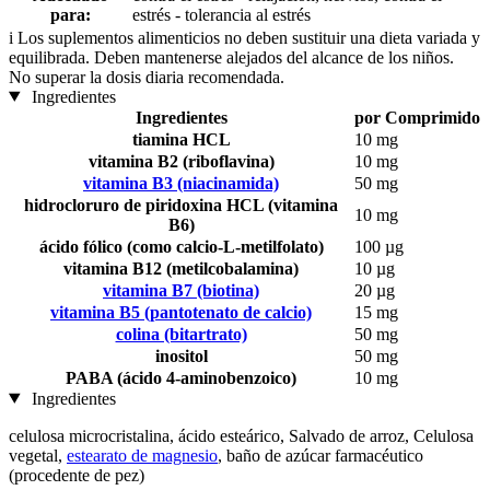
para:
estrés - tolerancia al estrés
i
Los suplementos alimenticios no deben sustituir una dieta variada y
equilibrada. Deben mantenerse alejados del alcance de los niños.
No superar la dosis diaria recomendada.
Ingredientes
Ingredientes
por Comprimido
tiamina HCL
10 mg
vitamina B2 (riboflavina)
10 mg
vitamina B3 (niacinamida)
50 mg
hidrocloruro de piridoxina HCL (vitamina
10 mg
B6)
ácido fólico (como calcio-L-metilfolato)
100 µg
vitamina B12 (metilcobalamina)
10 µg
vitamina B7 (biotina)
20 µg
vitamina B5 (pantotenato de calcio)
15 mg
colina (bitartrato)
50 mg
inositol
50 mg
PABA (ácido 4-aminobenzoico)
10 mg
Ingredientes
celulosa microcristalina, ácido esteárico, Salvado de arroz, Celulosa
vegetal,
estearato de magnesio
, baño de azúcar farmacéutico
(procedente de pez)