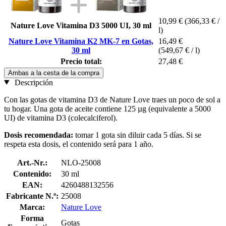
10,99 €
(366,33 € /
Nature Love Vitamina D3 5000 UI, 30 ml
l)
Nature Love Vitamina K2 MK-7 en Gotas,
16,49 €
30 ml
(549,67 € / l)
Precio total:
27,48 €
Ambas a la cesta de la compra
Descripción
Con las gotas de vitamina D3 de Nature Love traes un poco de sol a
tu hogar. Una gota de aceite contiene 125 µg (equivalente a 5000
UI) de vitamina D3 (colecalciferol).
Dosis recomendada:
tomar 1 gota sin diluir cada 5 días. Si se
respeta esta dosis, el contenido será para 1 año.
Art.-Nr.:
NLO-25008
Contenido:
30 ml
EAN:
4260488132556
Fabricante N.º:
25008
Marca:
Nature Love
Forma
Gotas