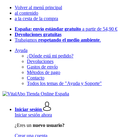
Volver al menú principal
al contenido
a la cesta de la compra
España: envío estándar gratuito
a partir de 54,90 €
Devoluciones gratuitas
Trabajamos
respetando el medio ambiente
.
Ayuda
¿Dónde está mi pedido?
Devoluciones
Gastos de envío
Métodos de pago
Contacto
Todos los temas de "Ayuda y Soporte"
Iniciar sesión
Iniciar sesión ahora
¿Eres un
nuevo usuario?
Crear una cuenta