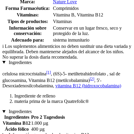
Marca:
Nature Love
Forma Farmacéutica:
Comprimidos
Vitaminas:
Vitamina B, Vitamina B12
Tipos de productos:
Vitaminas
Información sobre
Conservar en un lugar fresco, seco y
conservación:
protegido de la luz.
Adecuado para:
sistema inmunitario
i
Los suplementos alimenticios no deben sustituir una dieta variada y
equilibrada. Deben mantenerse alejados del alcance de los niños.
No superar la dosis diaria recomendada.
Ingredientes
[1]
celulosa microcristalina
, (6S)-5- metiltetrahidrofolato , sal de
[2]
glucosamina, Vitamina B12 (metilcobalamina)
, 5'-
Desoxiadenosilcobalamina,
vitamina B12 (hidroxocobalamina)
Ingrediente de relleno
materia prima de la marca Quatrefolic®
Ingredientes
Ingredientes
Pro 2 Tagesdosis
Vitamina B12
1.000 µg
Ácido fólico
400 µg