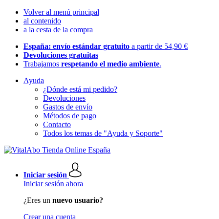
Volver al menú principal
al contenido
a la cesta de la compra
España: envío estándar gratuito
a partir de 54,90 €
Devoluciones gratuitas
Trabajamos
respetando el medio ambiente
.
Ayuda
¿Dónde está mi pedido?
Devoluciones
Gastos de envío
Métodos de pago
Contacto
Todos los temas de "Ayuda y Soporte"
Iniciar sesión
Iniciar sesión ahora
¿Eres un
nuevo usuario?
Crear una cuenta