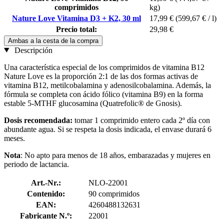
comprimidos
kg)
Nature Love Vitamina D3 + K2, 30 ml
17,99 €
(599,67 € / l)
Precio total:
29,98 €
Ambas a la cesta de la compra
Descripción
Una característica especial de los comprimidos de vitamina B12
Nature Love es la proporción 2:1 de las dos formas activas de
vitamina B12, metilcobalamina y adenosilcobalamina. Además, la
fórmula se completa con ácido fólico (vitamina B9) en la forma
estable 5-MTHF glucosamina (Quatrefolic® de Gnosis).
Dosis recomendada:
tomar 1 comprimido entero cada 2º día con
abundante agua. Si se respeta la dosis indicada, el envase durará 6
meses.
Nota
: No apto para menos de 18 años, embarazadas y mujeres en
periodo de lactancia.
Art.-Nr.:
NLO-22001
Contenido:
90 comprimidos
EAN:
4260488132631
Fabricante N.º:
22001