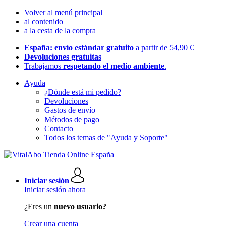
Volver al menú principal
al contenido
a la cesta de la compra
España: envío estándar gratuito
a partir de 54,90 €
Devoluciones gratuitas
Trabajamos
respetando el medio ambiente
.
Ayuda
¿Dónde está mi pedido?
Devoluciones
Gastos de envío
Métodos de pago
Contacto
Todos los temas de "Ayuda y Soporte"
Iniciar sesión
Iniciar sesión ahora
¿Eres un
nuevo usuario?
Crear una cuenta