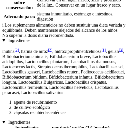
sobre
de la luz., Conservar en un lugar fresco y seco.
conservación:
sistema inmunitario, estómago e intestinos,
Adecuado para:
digestión
i
Los suplementos alimenticios no deben sustituir una dieta variada y
equilibrada. Deben mantenerse alejados del alcance de los niños.
No superar la dosis diaria recomendada.
Ingredientes
[2]
[2]
[1]
[3]
inulina
, harina de arroz
, hidroxipropilmetilcelulosa
, gellan
,
Bifidobacterium animalis, Bifidobacterium breve, Lactobacillus
acidophilus, Lactobacillus plantarum, Lactobacillus rhamnosus,
Lactococcus lactis, Streptococcus thermophilus, Lactobacillus casei,
Lactobacillus gasseri, Lactobacillus reuteri, Pediococcus acidilactici,
Bifidobacterium bifidum, Bifidobacterium infantis, Bifidobacterium
longum, Lactobacillus Bulgaricus, Lactobacillus crispatus,
Lactobacillus fermentum, Lactobacillus helveticus, Lactobacillus
paracasei, Lactobacillus salivarius
agente de recubrimiento
de cultivo ecológico
cápsulas recubiertas entéricas
Ingredientes
Ingredientes
por dosis/-ración (2 Cápsulas)