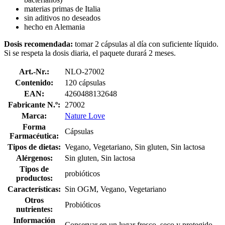
materias primas de Italia
sin aditivos no deseados
hecho en Alemania
Dosis recomendada:
tomar 2 cápsulas al día con suficiente líquido.
Si se respeta la dosis diaria, el paquete durará 2 meses.
Art.-Nr.:
NLO-27002
Contenido:
120 cápsulas
EAN:
4260488132648
Fabricante N.º:
27002
Marca:
Nature Love
Forma
Cápsulas
Farmacéutica:
Tipos de dietas:
Vegano, Vegetariano, Sin gluten, Sin lactosa
Alérgenos:
Sin gluten, Sin lactosa
Tipos de
probióticos
productos:
Características:
Sin OGM, Vegano, Vegetariano
Otros
Probióticos
nutrientes:
Información
Conservar en un lugar fresco, seco y protegido