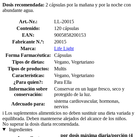
Dosis recomendada:
2 cápsulas por la mañana y por la noche con
abundante agua.
Art.-Nr.:
LL-20015
Contenido:
120 cápsulas
EAN:
9005858200153
Fabricante N.º:
20015
Marca:
Life Light
Forma Farmacéutica:
Cápsulas
Tipos de dietas:
Vegano, Vegetariano
Tipos de productos:
Multis
Características:
Vegano, Vegetariano
¿Para quien?:
Para Ella
Información sobre
Conservar en un lugar fresco, seco y
conservación:
protegido de la luz.
sistema cardiovascular, hormonas,
Adecuado para:
nervios
i
Los suplementos alimenticios no deben sustituir una dieta variada y
equilibrada. Deben mantenerse alejados del alcance de los niños.
No superar la dosis diaria recomendada.
Ingredientes
por dosis máxima diaria/porción (4