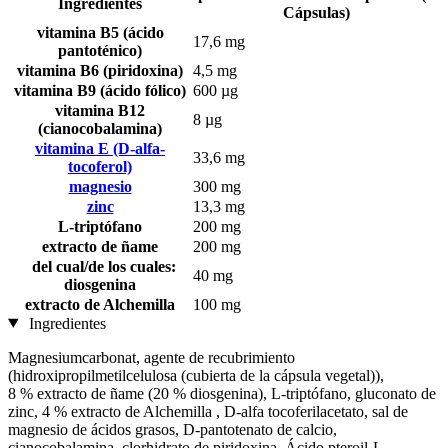
Ingredientes
Cápsulas)
vitamina B5 (ácido
17,6 mg
pantoténico)
vitamina B6 (piridoxina)
4,5 mg
vitamina B9 (ácido fólico)
600 µg
vitamina B12
8 µg
(cianocobalamina)
vitamina E (D-alfa-
33,6 mg
tocoferol)
magnesio
300 mg
zinc
13,3 mg
L-triptófano
200 mg
extracto de ñame
200 mg
del cual/de los cuales:
40 mg
diosgenina
extracto de Alchemilla
100 mg
Ingredientes
Magnesiumcarbonat, agente de recubrimiento
(hidroxipropilmetilcelulosa (cubierta de la cápsula vegetal)),
8 % extracto de ñame (20 % diosgenina), L-triptófano, gluconato de
zinc, 4 % extracto de Alchemilla , D-alfa tocoferilacetato, sal de
magnesio de ácidos grasos, D-pantotenato de calcio,
cianocobalamina, clorhidrato de piridoxina, Ácido pteroil-L-