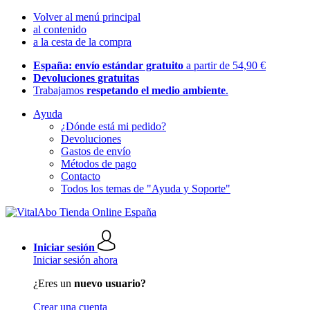
Volver al menú principal
al contenido
a la cesta de la compra
España: envío estándar gratuito
a partir de 54,90 €
Devoluciones gratuitas
Trabajamos
respetando el medio ambiente
.
Ayuda
¿Dónde está mi pedido?
Devoluciones
Gastos de envío
Métodos de pago
Contacto
Todos los temas de "Ayuda y Soporte"
Iniciar sesión
Iniciar sesión ahora
¿Eres un
nuevo usuario?
Crear una cuenta