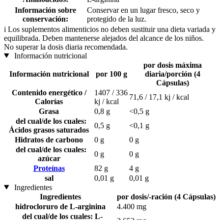
Información sobre
Conservar en un lugar fresco, seco y
conservación:
protegido de la luz.
i
Los suplementos alimenticios no deben sustituir una dieta variada y
equilibrada. Deben mantenerse alejados del alcance de los niños.
No superar la dosis diaria recomendada.
Información nutricional
por dosis máxima
Información nutricional
por 100 g
diaria/porción (4
Cápsulas)
Contenido energético /
1407 / 336
71,6 / 17,1 kj / kcal
Calorías
kj / kcal
Grasa
0,8 g
<0,5 g
del cual/de los cuales:
0,5 g
<0,1 g
Ácidos grasos saturados
Hidratos de carbono
0 g
0 g
del cual/de los cuales:
0 g
0 g
azúcar
Proteínas
82 g
4 g
sal
0,01 g
0,01 g
Ingredientes
Ingredientes
por dosis/-ración (4 Cápsulas)
hidrocloruro de L-arginina
4.400 mg
del cual/de los cuales: L-