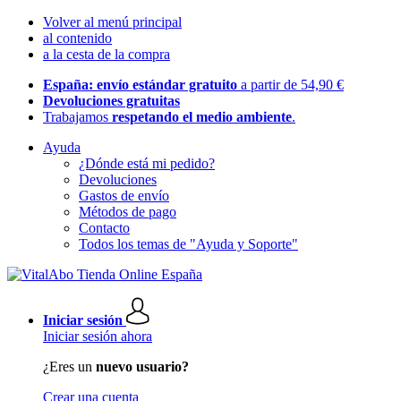
Volver al menú principal
al contenido
a la cesta de la compra
España: envío estándar gratuito
a partir de 54,90 €
Devoluciones gratuitas
Trabajamos
respetando el medio ambiente
.
Ayuda
¿Dónde está mi pedido?
Devoluciones
Gastos de envío
Métodos de pago
Contacto
Todos los temas de "Ayuda y Soporte"
Iniciar sesión
Iniciar sesión ahora
¿Eres un
nuevo usuario?
Crear una cuenta