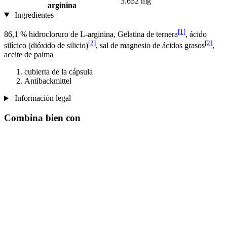
3.652 mg
arginina
Ingredientes
[1]
86,1 % hidrocloruro de L-arginina, Gelatina de ternera
, ácido
[2]
[2]
silícico (dióxido de silicio)
, sal de magnesio de ácidos grasos
,
aceite de palma
cubierta de la cápsula
Antibackmittel
Información legal
Combina bien con