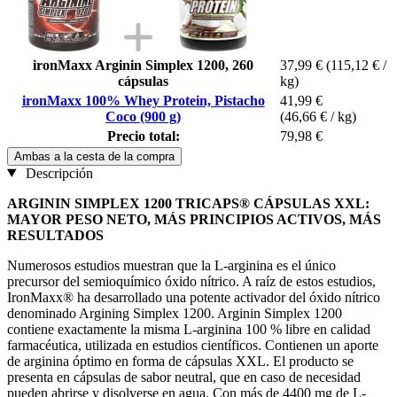
ironMaxx Arginin Simplex 1200, 260
37,99 €
(115,12 € /
cápsulas
kg)
ironMaxx 100% Whey Protein, Pistacho
41,99 €
Coco (900 g)
(46,66 € / kg)
Precio total:
79,98 €
Ambas a la cesta de la compra
Descripción
ARGININ SIMPLEX 1200 TRICAPS® CÁPSULAS XXL:
MAYOR PESO NETO, MÁS PRINCIPIOS ACTIVOS, MÁS
RESULTADOS
Numerosos estudios muestran que la L-arginina es el único
precursor del semioquímico óxido nítrico. A raíz de estos estudios,
IronMaxx® ha desarrollado una potente activador del óxido nítrico
denominado Argining Simplex 1200. Arginin Simplex 1200
contiene exactamente la misma L-arginina 100 % libre en calidad
farmacéutica, utilizada en estudios científicos. Contienen un aporte
de arginina óptimo en forma de cápsulas XXL. El producto se
presenta en cápsulas de sabor neutral, que en caso de necesidad
pueden abrirse y disolverse en agua. Con más de 4400 mg de L-