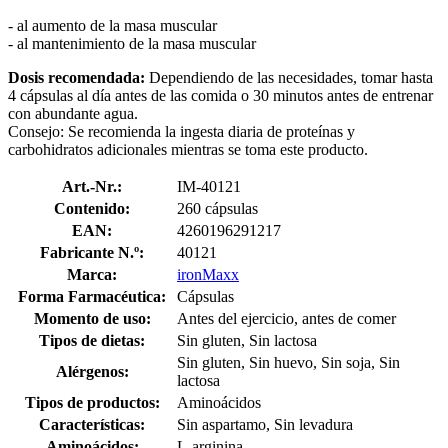
- al aumento de la masa muscular
- al mantenimiento de la masa muscular
Dosis recomendada:
Dependiendo de las necesidades, tomar hasta
4 cápsulas al día antes de las comida o 30 minutos antes de entrenar
con abundante agua.
Consejo: Se recomienda la ingesta diaria de proteínas y
carbohidratos adicionales mientras se toma este producto.
Art.-Nr.:
IM-40121
Contenido:
260 cápsulas
EAN:
4260196291217
Fabricante N.º:
40121
Marca:
ironMaxx
Forma Farmacéutica:
Cápsulas
Momento de uso:
Antes del ejercicio, antes de comer
Tipos de dietas:
Sin gluten, Sin lactosa
Sin gluten, Sin huevo, Sin soja, Sin
Alérgenos:
lactosa
Tipos de productos:
Aminoácidos
Características:
Sin aspartamo, Sin levadura
Aminoácidos:
L-arginina