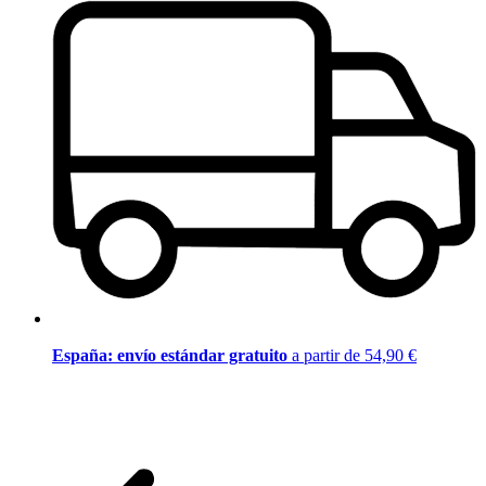
España: envío estándar gratuito
a partir de 54,90 €