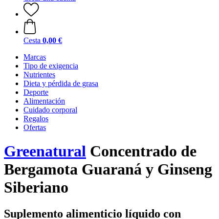
Cesta
0,00 €
Marcas
Tipo de exigencia
Nutrientes
Dieta y pérdida de grasa
Deporte
Alimentación
Cuidado corporal
Regalos
Ofertas
Greenatural
Concentrado de
Bergamota Guaraná y Ginseng
Siberiano
Suplemento alimenticio líquido con