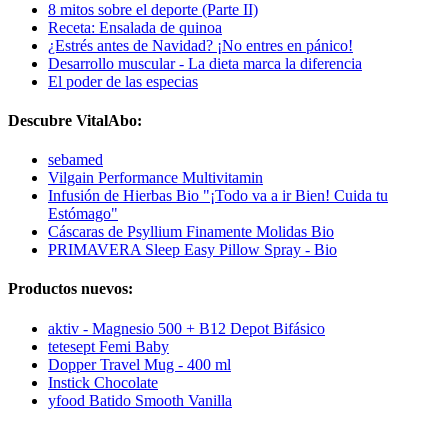
8 mitos sobre el deporte (Parte II)
Receta: Ensalada de quinoa
¿Estrés antes de Navidad? ¡No entres en pánico!
Desarrollo muscular - La dieta marca la diferencia
El poder de las especias
Descubre VitalAbo:
sebamed
Vilgain Performance Multivitamin
Infusión de Hierbas Bio "¡Todo va a ir Bien! Cuida tu
Estómago"
Cáscaras de Psyllium Finamente Molidas Bio
PRIMAVERA Sleep Easy Pillow Spray - Bio
Productos nuevos:
aktiv - Magnesio 500 + B12 Depot Bifásico
tetesept Femi Baby
Dopper Travel Mug - 400 ml
Instick Chocolate
yfood Batido Smooth Vanilla