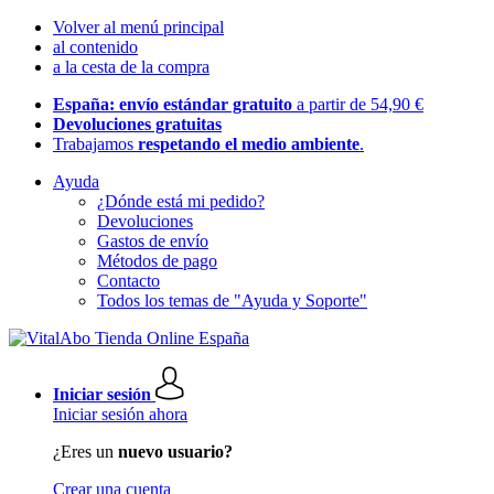
Volver al menú principal
al contenido
a la cesta de la compra
España: envío estándar gratuito
a partir de 54,90 €
Devoluciones gratuitas
Trabajamos
respetando el medio ambiente
.
Ayuda
¿Dónde está mi pedido?
Devoluciones
Gastos de envío
Métodos de pago
Contacto
Todos los temas de "Ayuda y Soporte"
Iniciar sesión
Iniciar sesión ahora
¿Eres un
nuevo usuario?
Crear una cuenta