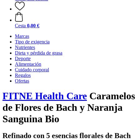
Cesta
0,00 €
Marcas
Tipo de exigencia
Nutrientes
Dieta y pérdida de grasa
Deporte
Alimentación
Cuidado corporal
Regalos
Ofertas
FITNE Health Care
Caramelos
de Flores de Bach y Naranja
Sanguina Bio
Refinado con 5 esencias florales de Bach