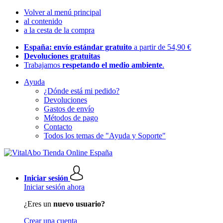
Volver al menú principal
al contenido
a la cesta de la compra
España: envío estándar gratuito
a partir de 54,90 €
Devoluciones gratuitas
Trabajamos
respetando el medio ambiente
.
Ayuda
¿Dónde está mi pedido?
Devoluciones
Gastos de envío
Métodos de pago
Contacto
Todos los temas de "Ayuda y Soporte"
Iniciar sesión
Iniciar sesión ahora
¿Eres un
nuevo usuario?
Crear una cuenta