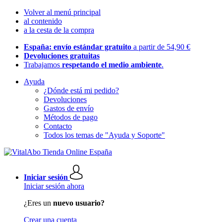
Volver al menú principal
al contenido
a la cesta de la compra
España: envío estándar gratuito
a partir de 54,90 €
Devoluciones gratuitas
Trabajamos
respetando el medio ambiente
.
Ayuda
¿Dónde está mi pedido?
Devoluciones
Gastos de envío
Métodos de pago
Contacto
Todos los temas de "Ayuda y Soporte"
Iniciar sesión
Iniciar sesión ahora
¿Eres un
nuevo usuario?
Crear una cuenta