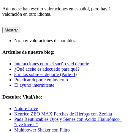
Aún no se han escrito valoraciones en español, pero hay 1
valoración en otro idioma.
Mostrar
No hay valoraciones disponibles.
Artículos de nuestro blog:
Interacciones entre el sueño y el deporte
¿Qué aceite es adecuado para qué?
8 mitos sobre el deporte (Parte II)
Practicar deporte en invierno
El ayuno intermitente
Descubre VitalAbo:
Nature Love
Kenrico ZEO MAX Parches de Hierbas con Zeolita
Pads Reutilizables Ojos y Sienes con Ácido Hialurónico -
“eye love it”
Multipower Shaker con Filtro