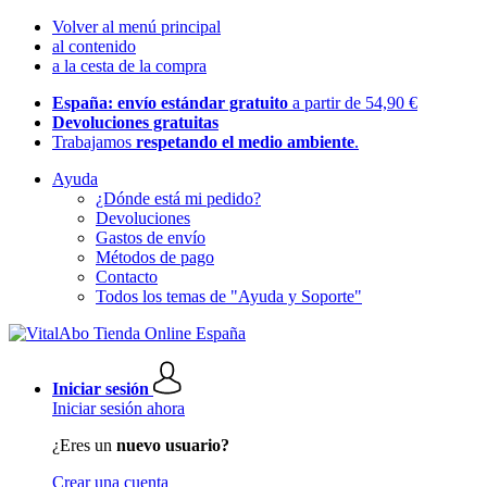
Volver al menú principal
al contenido
a la cesta de la compra
España: envío estándar gratuito
a partir de 54,90 €
Devoluciones gratuitas
Trabajamos
respetando el medio ambiente
.
Ayuda
¿Dónde está mi pedido?
Devoluciones
Gastos de envío
Métodos de pago
Contacto
Todos los temas de "Ayuda y Soporte"
Iniciar sesión
Iniciar sesión ahora
¿Eres un
nuevo usuario?
Crear una cuenta