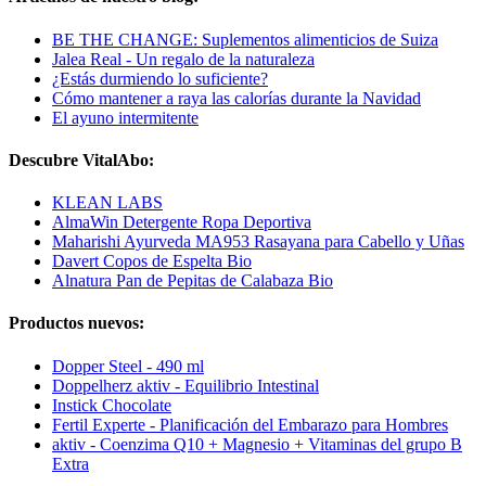
BE THE CHANGE: Suplementos alimenticios de Suiza
Jalea Real - Un regalo de la naturaleza
¿Estás durmiendo lo suficiente?
Cómo mantener a raya las calorías durante la Navidad
El ayuno intermitente
Descubre VitalAbo:
KLEAN LABS
AlmaWin Detergente Ropa Deportiva
Maharishi Ayurveda MA953 Rasayana para Cabello y Uñas
Davert Copos de Espelta Bio
Alnatura Pan de Pepitas de Calabaza Bio
Productos nuevos:
Dopper Steel - 490 ml
Doppelherz aktiv - Equilibrio Intestinal
Instick Chocolate
Fertil Experte - Planificación del Embarazo para Hombres
aktiv - Coenzima Q10 + Magnesio + Vitaminas del grupo B
Extra