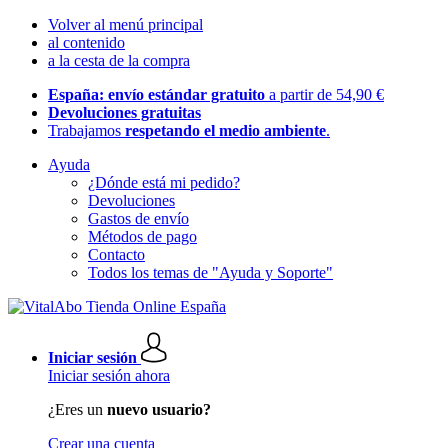
Volver al menú principal
al contenido
a la cesta de la compra
España: envío estándar gratuito
a partir de 54,90 €
Devoluciones gratuitas
Trabajamos
respetando el medio ambiente
.
Ayuda
¿Dónde está mi pedido?
Devoluciones
Gastos de envío
Métodos de pago
Contacto
Todos los temas de "Ayuda y Soporte"
Iniciar sesión
Iniciar sesión ahora
¿Eres un
nuevo usuario?
Crear una cuenta