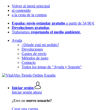
Volver al menú principal
al contenido
a la cesta de la compra
España: envío estándar gratuito
a partir de 54,90 €
Devoluciones gratuitas
Trabajamos
respetando el medio ambiente
.
Ayuda
¿Dónde está mi pedido?
Devoluciones
Gastos de envío
Métodos de pago
Contacto
Todos los temas de "Ayuda y Soporte"
Iniciar sesión
Iniciar sesión ahora
¿Eres un
nuevo usuario?
Crear una cuenta