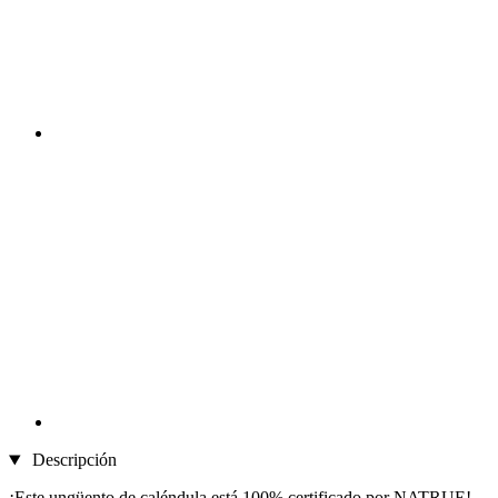
Descripción
¡Este ungüento de caléndula está 100% certificado por NATRUE!