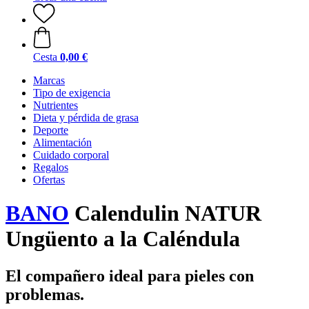
Cesta
0,00 €
Marcas
Tipo de exigencia
Nutrientes
Dieta y pérdida de grasa
Deporte
Alimentación
Cuidado corporal
Regalos
Ofertas
BANO
Calendulin NATUR
Ungüento a la Caléndula
El compañero ideal para pieles con
problemas.