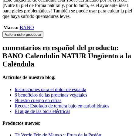
¡Nutre tu piel de forma natural y, por lo tanto, es el ayudante ideal
para pieles problemáticas! También se puede usar para cuidar la piel
que haya sufrido quemaduras leves.
Marca:
BANO
Valora este producto
comentarios en español del producto:
BANO Calendulin NATUR Ungüento a la
Caléndula
Artículos de nuestro blog:
Instrucciones para el dolor de espalda
6 beneficios de las proteínas vegetales
Nuestro cuerpo en cifras
Receta: Estofado de ternera bajo en carbohidratos
El auge de las bicis eléctricas
Productos nuevos:
Té Verde Frío de Mango y Fruta de la Pasión