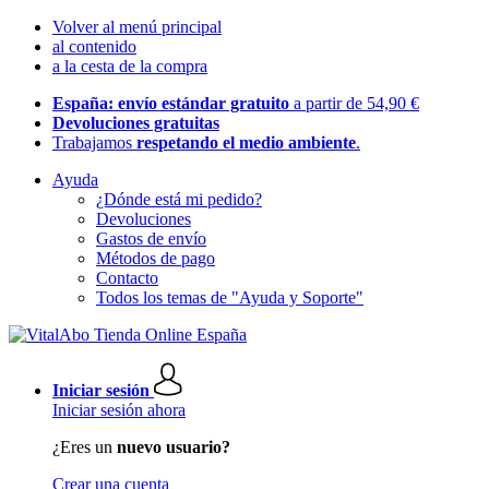
Volver al menú principal
al contenido
a la cesta de la compra
España: envío estándar gratuito
a partir de 54,90 €
Devoluciones gratuitas
Trabajamos
respetando el medio ambiente
.
Ayuda
¿Dónde está mi pedido?
Devoluciones
Gastos de envío
Métodos de pago
Contacto
Todos los temas de "Ayuda y Soporte"
Iniciar sesión
Iniciar sesión ahora
¿Eres un
nuevo usuario?
Crear una cuenta