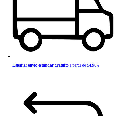
España: envío estándar gratuito
a partir de 54,90 €