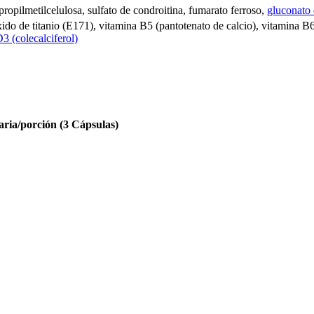
ipropilmetilcelulosa, sulfato de condroitina, fumarato ferroso,
gluconato 
xido de titanio (E171), vitamina B5 (pantotenato de calcio), vitamina B
3 (colecalciferol)
aria/porción (3 Cápsulas)