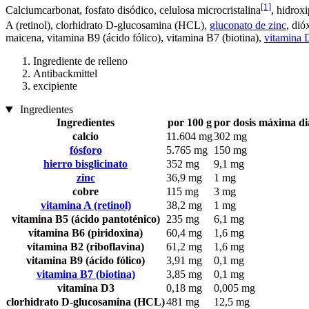
[1]
Calciumcarbonat, fosfato disódico, celulosa microcristalina
, hidrox
A (retinol), clorhidrato D-glucosamina (HCL),
gluconato de zinc
, dió
maicena, vitamina B9 (ácido fólico), vitamina B7 (biotina),
vitamina D
Ingrediente de relleno
Antibackmittel
excipiente
Ingredientes
Ingredientes
por 100 g
por dosis máxima di
calcio
11.604 mg
302 mg
fósforo
5.765 mg
150 mg
hierro bisglicinato
352 mg
9,1 mg
zinc
36,9 mg
1 mg
cobre
115 mg
3 mg
vitamina A (retinol)
38,2 mg
1 mg
vitamina B5 (ácido pantoténico)
235 mg
6,1 mg
vitamina B6 (piridoxina)
60,4 mg
1,6 mg
vitamina B2 (riboflavina)
61,2 mg
1,6 mg
vitamina B9 (ácido fólico)
3,91 mg
0,1 mg
vitamina B7 (biotina)
3,85 mg
0,1 mg
vitamina D3
0,18 mg
0,005 mg
clorhidrato D-glucosamina (HCL)
481 mg
12,5 mg