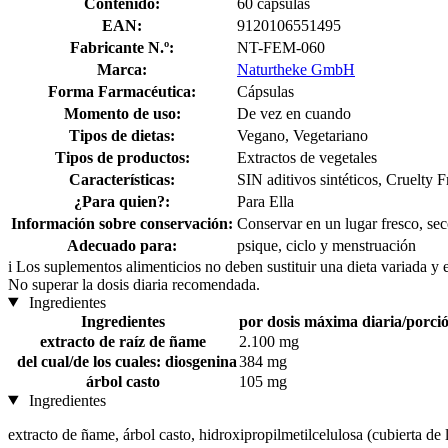
Contenido:
60 cápsulas
EAN:
9120106551495
Fabricante N.º:
NT-FEM-060
Marca:
Naturtheke GmbH
Forma Farmacéutica:
Cápsulas
Momento de uso:
De vez en cuando
Tipos de dietas:
Vegano, Vegetariano
Tipos de productos:
Extractos de vegetales
Características:
SIN aditivos sintéticos, Cruelty 
¿Para quien?:
Para Ella
Información sobre conservación:
Conservar en un lugar fresco, sec
Adecuado para:
psique, ciclo y menstruación
i
Los suplementos alimenticios no deben sustituir una dieta variada y 
No superar la dosis diaria recomendada.
Ingredientes
Ingredientes
por dosis máxima diaria/porció
extracto de raíz de ñame
2.100 mg
del cual/de los cuales: diosgenina
384 mg
árbol casto
105 mg
Ingredientes
extracto de ñame, árbol casto, hidroxipropilmetilcelulosa (cubierta de 