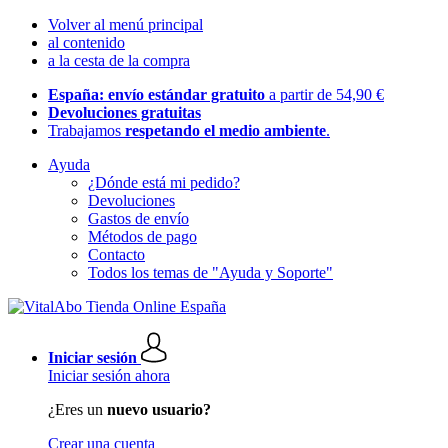
Volver al menú principal
al contenido
a la cesta de la compra
España: envío estándar gratuito
a partir de 54,90 €
Devoluciones gratuitas
Trabajamos
respetando el medio ambiente
.
Ayuda
¿Dónde está mi pedido?
Devoluciones
Gastos de envío
Métodos de pago
Contacto
Todos los temas de "Ayuda y Soporte"
Iniciar sesión
Iniciar sesión ahora
¿Eres un
nuevo usuario?
Crear una cuenta