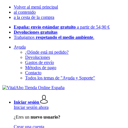
Volver al menú principal
al contenido
a la cesta de la compra
España: envío estándar gratuito
a partir de 54,90 €
Devoluciones gratuitas
Trabajamos
respetando el medio ambiente
.
Ayuda
¿Dónde está mi pedido?
Devoluciones
Gastos de envío
Métodos de pago
Contacto
Todos los temas de "Ayuda y Soporte"
Iniciar sesión
Iniciar sesión ahora
¿Eres un
nuevo usuario?
Crear una cuenta