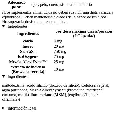
Adecuado
ojos, pelo, cuero, sistema inmunitario
para:
i
Los suplementos alimenticios no deben sustituir una dieta variada y
equilibrada. Deben mantenerse alejados del alcance de los niños.
No superar la dosis diaria recomendada.
Ingredientes
por dosis máxima diaria/porción
Ingredientes
(2 Cápsulas)
calcio
4 mg
hierro
20 mg
SierraSil
750 mg
IsoOxygene
75 mg
Mezcla AlleviZyme™
25 mg
extracto de incienso
10 mg
(Boswellia serrata)
Ingredientes
maltodextrina, ácido silícico (dióxido de silicio), Celulosa vegetal,
agua purificada, Mezcla AlleviZyme™ (bromelina, matricaria,
cúrcuma,
metilsulfonilmetano (MSM)
, jengibre (Zingiber
officinale))
Información legal