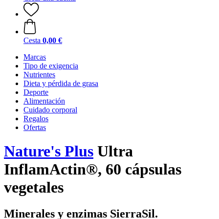
Cesta
0,00 €
Marcas
Tipo de exigencia
Nutrientes
Dieta y pérdida de grasa
Deporte
Alimentación
Cuidado corporal
Regalos
Ofertas
Nature's Plus
Ultra
InflamActin®, 60 cápsulas
vegetales
Minerales y enzimas SierraSil.