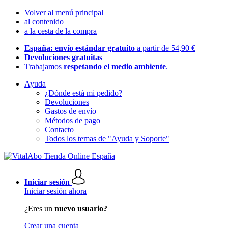
Volver al menú principal
al contenido
a la cesta de la compra
España: envío estándar gratuito
a partir de 54,90 €
Devoluciones gratuitas
Trabajamos
respetando el medio ambiente
.
Ayuda
¿Dónde está mi pedido?
Devoluciones
Gastos de envío
Métodos de pago
Contacto
Todos los temas de "Ayuda y Soporte"
Iniciar sesión
Iniciar sesión ahora
¿Eres un
nuevo usuario?
Crear una cuenta