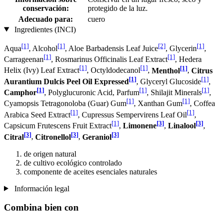
conservación:
protegido de la luz.
Adecuado para:
cuero
Ingredientes (INCI)
[1]
[1]
[2]
[1]
Aqua
, Alcohol
, Aloe Barbadensis Leaf Juice
, Glycerin
,
[1]
[1]
Carrageenan
, Rosmarinus Officinalis Leaf Extract
, Hedera
[1]
[1]
[1]
Helix (Ivy) Leaf Extract
, Octyldodecanol
,
Menthol
,
Citrus
[1]
[1]
Aurantium Dulcis Peel Oil Expressed
, Glyceryl Glucoside
,
[1]
[1]
[1]
Camphor
, Polyglucuronic Acid, Parfum
, Shilajit Minerals
,
[1]
[1]
Cyamopsis Tetragonoloba (Guar) Gum
, Xanthan Gum
, Coffea
[1]
[1]
Arabica Seed Extract
, Cupressus Sempervirens Leaf Oil
,
[1]
[3]
[3]
Capsicum Frutescens Fruit Extract
,
Limonene
,
Linalool
,
[3]
[3]
[3]
Citral
,
Citronellol
,
Geraniol
de origen natural
de cultivo ecológico controlado
componente de aceites esenciales naturales
Información legal
Combina bien con