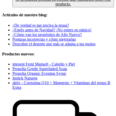
producto.
Artículos de nuestro blog:
¿De verdad es tan nociva la grasa?
¿Estrés antes de Navidad? ¡No entres en pánico!
¿Cómo van los propósitos de Año Nuevo?
Posturas incorrectas y cómo mejorarlas
Descubre el deporte que más se adapta a tus gustos
Productos nuevos:
tetesept Femi Mama® - Cabello y Piel
Propolia Gentle Superfatted Soap
Propolia Organic Evening Syrup
Instick Naranja
aktiv - Coenzima Q10 + Magnesio + Vitaminas del grupo B
Extra