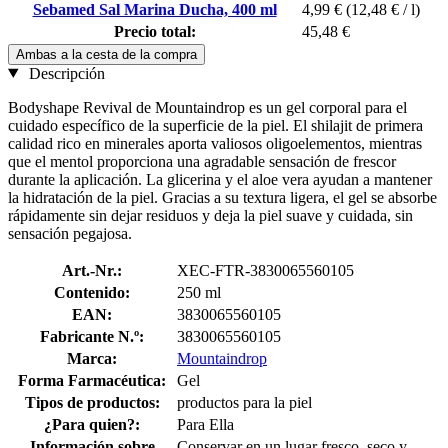
Sebamed Sal Marina Ducha, 400 ml
4,99 €
(12,48 € / l)
Precio total:
45,48 €
Ambas a la cesta de la compra
Descripción
Bodyshape Revival de Mountaindrop es un gel corporal para el
cuidado específico de la superficie de la piel. El shilajit de primera
calidad rico en minerales aporta valiosos oligoelementos, mientras
que el mentol proporciona una agradable sensación de frescor
durante la aplicación. La glicerina y el aloe vera ayudan a mantener
la hidratación de la piel. Gracias a su textura ligera, el gel se absorbe
rápidamente sin dejar residuos y deja la piel suave y cuidada, sin
sensación pegajosa.
Art.-Nr.:
XEC-FTR-3830065560105
Contenido:
250 ml
EAN:
3830065560105
Fabricante N.º:
3830065560105
Marca:
Mountaindrop
Forma Farmacéutica:
Gel
Tipos de productos:
productos para la piel
¿Para quien?:
Para Ella
Información sobre
Conservar en un lugar fresco, seco y