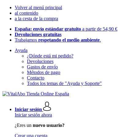
Volver al menú principal
al contenido
a la cesta de la compra
España: envío estándar gratuito
a partir de 54,90 €
Devoluciones gratuitas
Trabajamos
respetando el medio ambiente
.
Ayuda
¿Dónde está mi pedido?
Devoluciones
Gastos de envío
Métodos de pago
Contacto
Todos los temas de "Ayuda y Soporte"
Iniciar sesión
Iniciar sesión ahora
¿Eres un
nuevo usuario?
Crear una cuenta