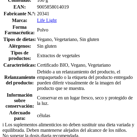
Contenido:
100 g
EAN:
9005858014019
Fabricante N.º:
20341
Marca:
Life Light
Forma
Polvo
Farmacéutica:
Tipos de dietas:
Vegano, Vegetariano, Sin gluten
Alérgenos:
Sin gluten
Tipos de
Extractos de vegetales
productos:
Características:
Certificado BIO, Vegano, Vegetariano
Debido a un relanzamiento del producto, el
Relanzamiento
empaquetado o la etiqueta del producto entregado
del producto:
pueden diferir visualmente de la imagen del
producto que se muestra.
Información
Conservar en un lugar fresco, seco y protegido de
sobre
la luz.
conservación:
Adecuado
células
para:
i
Los suplementos alimenticios no deben sustituir una dieta variada y
equilibrada. Deben mantenerse alejados del alcance de los niños.
No superar la dosis diaria recomendada.