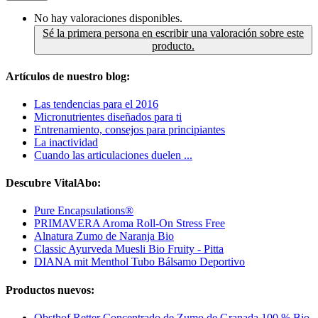
No hay valoraciones disponibles.
Sé la primera persona en escribir una valoración sobre este
producto.
Artículos de nuestro blog:
Las tendencias para el 2016
Micronutrientes diseñados para ti
Entrenamiento, consejos para principiantes
La inactividad
Cuando las articulaciones duelen ...
Descubre VitalAbo:
Pure Encapsulations®
PRIMAVERA Aroma Roll-On Stress Free
Alnatura Zumo de Naranja Bio
Classic Ayurveda Muesli Bio Fruity - Pitta
DIANA mit Menthol Tubo Bálsamo Deportivo
Productos nuevos:
Obsthof Retter Concentrado de Zumo de Granada 100 % Bio