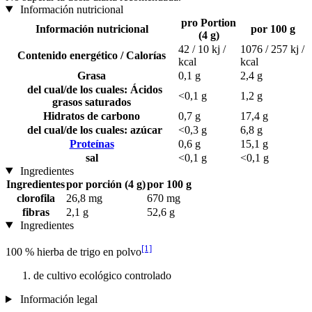
Información nutricional
pro Portion
Información nutricional
por 100 g
(4 g)
42 / 10 kj /
1076 / 257 kj /
Contenido energético / Calorías
kcal
kcal
Grasa
0,1 g
2,4 g
del cual/de los cuales: Ácidos
<0,1 g
1,2 g
grasos saturados
Hidratos de carbono
0,7 g
17,4 g
del cual/de los cuales: azúcar
<0,3 g
6,8 g
Proteínas
0,6 g
15,1 g
sal
<0,1 g
<0,1 g
Ingredientes
Ingredientes
por porción (4 g)
por 100 g
clorofila
26,8 mg
670 mg
fibras
2,1 g
52,6 g
Ingredientes
[1]
100 % hierba de trigo en polvo
de cultivo ecológico controlado
Información legal