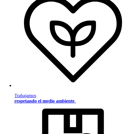
Trabajamos
respetando el medio ambiente
.