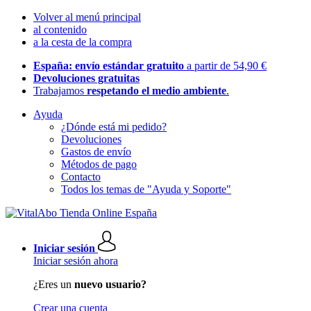
Volver al menú principal
al contenido
a la cesta de la compra
España: envío estándar gratuito
a partir de 54,90 €
Devoluciones gratuitas
Trabajamos
respetando el medio ambiente
.
Ayuda
¿Dónde está mi pedido?
Devoluciones
Gastos de envío
Métodos de pago
Contacto
Todos los temas de "Ayuda y Soporte"
Iniciar sesión
Iniciar sesión ahora
¿Eres un
nuevo usuario?
Crear una cuenta