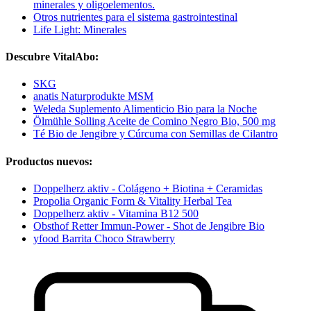
minerales y oligoelementos.
Otros nutrientes para el sistema gastrointestinal
Life Light: Minerales
Descubre VitalAbo:
SKG
anatis Naturprodukte MSM
Weleda Suplemento Alimenticio Bio para la Noche
Ölmühle Solling Aceite de Comino Negro Bio, 500 mg
Té Bio de Jengibre y Cúrcuma con Semillas de Cilantro
Productos nuevos:
Doppelherz aktiv - Colágeno + Biotina + Ceramidas
Propolia Organic Form & Vitality Herbal Tea
Doppelherz aktiv - Vitamina B12 500
Obsthof Retter Immun-Power - Shot de Jengibre Bio
yfood Barrita Choco Strawberry