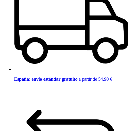
España: envío estándar gratuito
a partir de 54,90 €