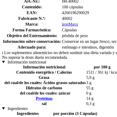
Art.-Nr.:
IM-40002
Contenido:
100 cápsulas
EAN:
4260196290029
Fabricante N.º:
40002
Marca:
ironMaxx
Forma Farmacéutica:
Cápsulas
Objetivo del Entrenamiento:
pérdida de peso
Información sobre conservación:
Conservar en un lugar fresco, sec
Adecuado para:
estómago e intestinos, digestión
i
Los suplementos alimenticios no deben sustituir una dieta variada y 
No superar la dosis diaria recomendada.
Información nutricional
Información nutricional
por 100 g
Contenido energético / Calorías
1511 / 361 kj / kca
Grasa
5,9 g
del cual/de los cuales: Ácidos grasos saturados
3 g
Hidratos de carbono
55 g
del cual/de los cuales: azúcar
0 g
Proteínas
14 g
sal
0,3 g
Ingredientes
Ingredientes
por porción (3 Cápsulas)