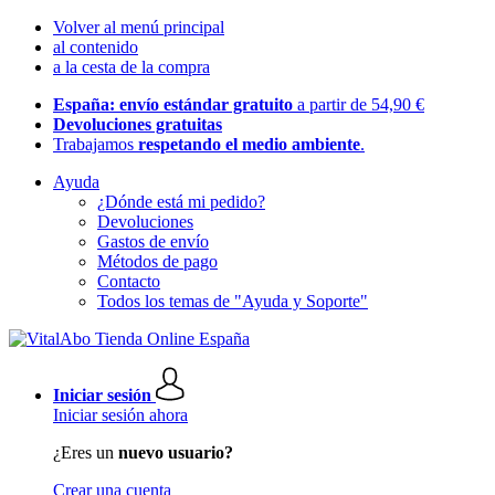
Volver al menú principal
al contenido
a la cesta de la compra
España: envío estándar gratuito
a partir de 54,90 €
Devoluciones gratuitas
Trabajamos
respetando el medio ambiente
.
Ayuda
¿Dónde está mi pedido?
Devoluciones
Gastos de envío
Métodos de pago
Contacto
Todos los temas de "Ayuda y Soporte"
Iniciar sesión
Iniciar sesión ahora
¿Eres un
nuevo usuario?
Crear una cuenta