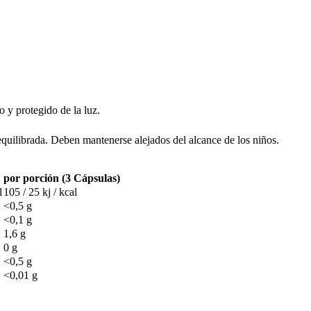
o y protegido de la luz.
equilibrada. Deben mantenerse alejados del alcance de los niños.
por porción (3 Cápsulas)
l
105 / 25 kj / kcal
<0,5 g
<0,1 g
1,6 g
0 g
<0,5 g
<0,01 g