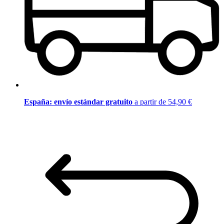
España: envío estándar gratuito
a partir de 54,90 €