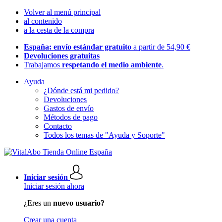
Volver al menú principal
al contenido
a la cesta de la compra
España: envío estándar gratuito
a partir de 54,90 €
Devoluciones gratuitas
Trabajamos
respetando el medio ambiente
.
Ayuda
¿Dónde está mi pedido?
Devoluciones
Gastos de envío
Métodos de pago
Contacto
Todos los temas de "Ayuda y Soporte"
Iniciar sesión
Iniciar sesión ahora
¿Eres un
nuevo usuario?
Crear una cuenta