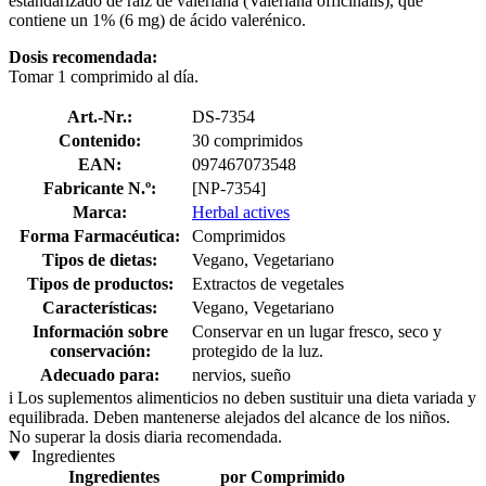
estandarizado de raíz de valeriana (Valeriana officinalis), que
contiene un 1% (6 mg) de ácido valerénico.
Dosis recomendada:
Tomar 1 comprimido al día.
Art.-Nr.:
DS-7354
Contenido:
30 comprimidos
EAN:
097467073548
Fabricante N.º:
[NP-7354]
Marca:
Herbal actives
Forma Farmacéutica:
Comprimidos
Tipos de dietas:
Vegano, Vegetariano
Tipos de productos:
Extractos de vegetales
Características:
Vegano, Vegetariano
Información sobre
Conservar en un lugar fresco, seco y
conservación:
protegido de la luz.
Adecuado para:
nervios, sueño
i
Los suplementos alimenticios no deben sustituir una dieta variada y
equilibrada. Deben mantenerse alejados del alcance de los niños.
No superar la dosis diaria recomendada.
Ingredientes
Ingredientes
por Comprimido