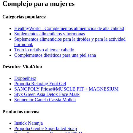
Complejo para mujeres
Categorías populares:
HealthyWorld - Complementos alimenticios de alta calidad
Suplementos alimenticios y hormonas
Suplementos alimenticios para la tiroides y para la actividad
hormonal.
Todo lo relativo al tema: cabello
Complementos dietéticos para una piel sana
Descubre VitalAbo:
Doppelherz
Propolia Relaxing Foot Gel
SANOPOLY Priosa®MUSCLE FIT + MAGNESIUM
Styx Green Asia Detox Face Mask
Sonnentor Canela Cassia Molida
Productos nuevos:
Instick Naranja
Propolia Gentle Superfatted Soap