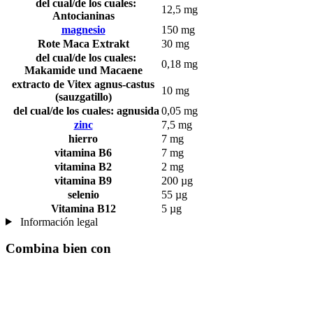
del cual/de los cuales:
12,5 mg
Antocianinas
magnesio
150 mg
Rote Maca Extrakt
30 mg
del cual/de los cuales:
0,18 mg
Makamide und Macaene
extracto de Vitex agnus-castus
10 mg
(sauzgatillo)
del cual/de los cuales: agnusida
0,05 mg
zinc
7,5 mg
hierro
7 mg
vitamina B6
7 mg
vitamina B2
2 mg
vitamina B9
200 µg
selenio
55 µg
Vitamina B12
5 µg
Información legal
Combina bien con