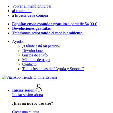
Volver al menú principal
al contenido
a la cesta de la compra
España: envío estándar gratuito
a partir de 54,90 €
Devoluciones gratuitas
Trabajamos
respetando el medio ambiente
.
Ayuda
¿Dónde está mi pedido?
Devoluciones
Gastos de envío
Métodos de pago
Contacto
Todos los temas de "Ayuda y Soporte"
Iniciar sesión
Iniciar sesión ahora
¿Eres un
nuevo usuario?
Crear una cuenta