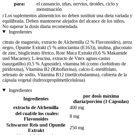
para:
el cansancio, uñas, nervios, tiroides, ciclo y
menstruación
i
Los suplementos alimenticios no deben sustituir una dieta variada y
equilibrada. Deben mantenerse alejados del alcance de los niños.
No superar la dosis diaria recomendada.
Ingredientes
citrato de magnesio, extracto de Alchemilla (2 % Flavonoides), arroz
negro, Opuntie Extrakt (5 % antocianina (E163)), inulina, gluconato
de zinc, bisglicinato férrico, Rote Maca Extrakt (0,6 % Makamide
und Macaene), L-leucina, extracto de Vitex agnus-castus
(sauzgatillo) (0,5 % Agnuside), vitamina b6 (como clorhidrato de
piridoxina), Vitamina B2 (Riboflavina), calcio-L-metilfolato,
selenato de sodio, Vitamina B12 (metilcobalamina), cubierta de la
cápsula vegetal (hidroxipropilmetilcelulosa)
Ingredientes
por dosis máxima
Ingredientes
diaria/porción (3 Cápsulas)
extracto de Alchemilla
400 mg
del cual/de los cuales:
8 mg
Flavonoides
Schwarzer Reis und Opuntie
250 mg
Extrakt