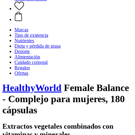
Marcas
Tipo de exigencia
Nutrientes
Dieta y pérdida de grasa
Deporte
Alimentación
Cuidado corporal
Regalos
Ofertas
HealthyWorld
Female Balance
- Complejo para mujeres, 180
cápsulas
Extractos vegetales combinados con
vitaminas y minerales