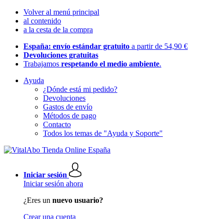
Volver al menú principal
al contenido
a la cesta de la compra
España: envío estándar gratuito
a partir de 54,90 €
Devoluciones gratuitas
Trabajamos
respetando el medio ambiente
.
Ayuda
¿Dónde está mi pedido?
Devoluciones
Gastos de envío
Métodos de pago
Contacto
Todos los temas de "Ayuda y Soporte"
Iniciar sesión
Iniciar sesión ahora
¿Eres un
nuevo usuario?
Crear una cuenta