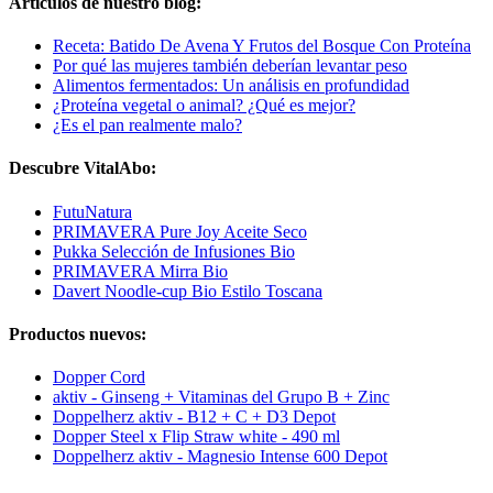
Artículos de nuestro blog:
Receta: Batido De Avena Y Frutos del Bosque Con Proteína
Por qué las mujeres también deberían levantar peso
Alimentos fermentados: Un análisis en profundidad
¿Proteína vegetal o animal? ¿Qué es mejor?
¿Es el pan realmente malo?
Descubre VitalAbo:
FutuNatura
PRIMAVERA Pure Joy Aceite Seco
Pukka Selección de Infusiones Bio
PRIMAVERA Mirra Bio
Davert Noodle-cup Bio Estilo Toscana
Productos nuevos:
Dopper Cord
aktiv - Ginseng + Vitaminas del Grupo B + Zinc
Doppelherz aktiv - B12 + C + D3 Depot
Dopper Steel x Flip Straw white - 490 ml
Doppelherz aktiv - Magnesio Intense 600 Depot