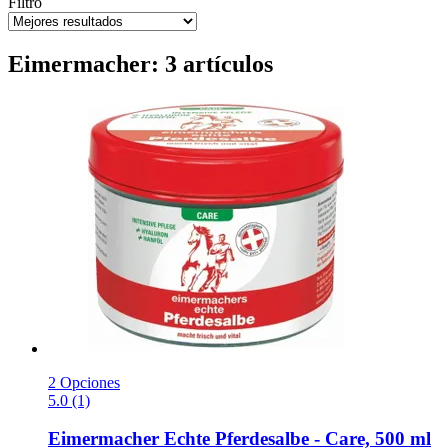
Filtro
Eimermacher: 3 artículos
2 Opciones
5.0 (1)
Eimermacher
Echte Pferdesalbe -​ Care, 500 ml