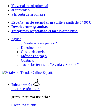
Volver al menú principal
al contenido
a la cesta de la compra
España: envío estándar gratuito
a partir de 54,90 €
Devoluciones gratuitas
Trabajamos
respetando el medio ambiente
.
Ayuda
¿Dónde está mi pedido?
Devoluciones
Gastos de envío
Métodos de pago
Contacto
Todos los temas de "Ayuda y Soporte"
Iniciar sesión
Iniciar sesión ahora
¿Eres un
nuevo usuario?
Crear una cuenta