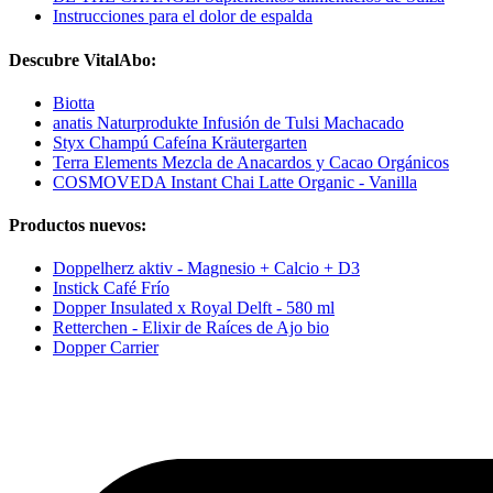
Instrucciones para el dolor de espalda
Descubre VitalAbo:
Biotta
anatis Naturprodukte Infusión de Tulsi Machacado
Styx Champú Cafeína Kräutergarten
Terra Elements Mezcla de Anacardos y Cacao Orgánicos
COSMOVEDA Instant Chai Latte Organic - Vanilla
Productos nuevos:
Doppelherz aktiv - Magnesio + Calcio + D3
Instick Café Frío
Dopper Insulated x Royal Delft - 580 ml
Retterchen - Elixir de Raíces de Ajo bio
Dopper Carrier