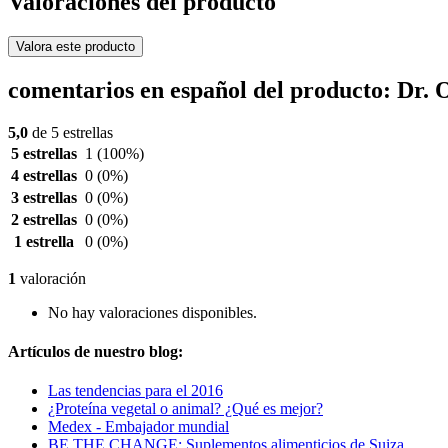
Valoraciones del producto
Valora este producto
comentarios en español del producto: Dr. 
5,0
de 5 estrellas
5 estrellas
1
(100%)
4 estrellas
0
(0%)
3 estrellas
0
(0%)
2 estrellas
0
(0%)
1 estrella
0
(0%)
1
valoración
No hay valoraciones disponibles.
Artículos de nuestro blog:
Las tendencias para el 2016
¿Proteína vegetal o animal? ¿Qué es mejor?
Medex - Embajador mundial
BE THE CHANGE: Suplementos alimenticios de Suiza