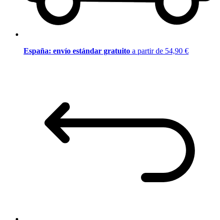
España: envío estándar gratuito
a partir de 54,90 €