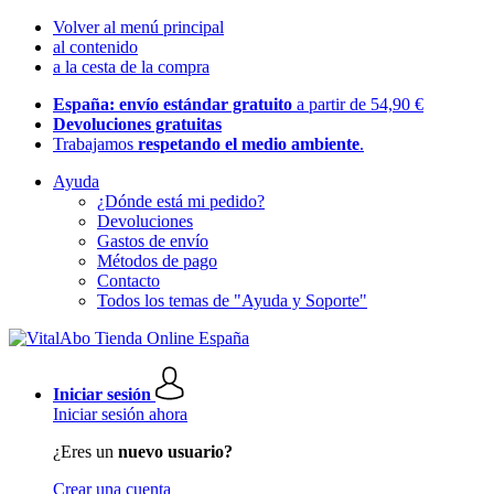
Volver al menú principal
al contenido
a la cesta de la compra
España: envío estándar gratuito
a partir de 54,90 €
Devoluciones gratuitas
Trabajamos
respetando el medio ambiente
.
Ayuda
¿Dónde está mi pedido?
Devoluciones
Gastos de envío
Métodos de pago
Contacto
Todos los temas de "Ayuda y Soporte"
Iniciar sesión
Iniciar sesión ahora
¿Eres un
nuevo usuario?
Crear una cuenta