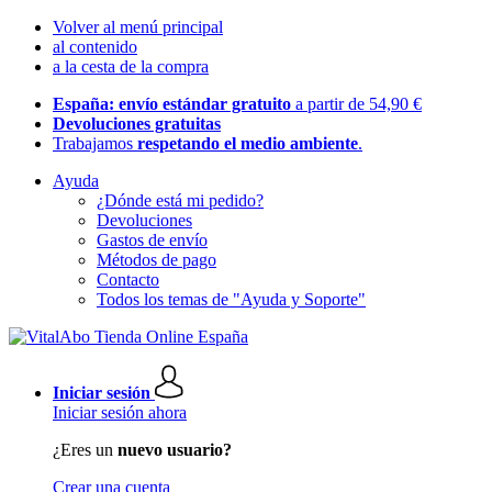
Volver al menú principal
al contenido
a la cesta de la compra
España: envío estándar gratuito
a partir de 54,90 €
Devoluciones gratuitas
Trabajamos
respetando el medio ambiente
.
Ayuda
¿Dónde está mi pedido?
Devoluciones
Gastos de envío
Métodos de pago
Contacto
Todos los temas de "Ayuda y Soporte"
Iniciar sesión
Iniciar sesión ahora
¿Eres un
nuevo usuario?
Crear una cuenta