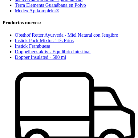
Terra Elements Guanábana en Polvo
Medex Apikompleks®
Productos nuevos:
Obsthof Retter Ayurveda - Miel Natural con Jengibre
Instick Pack Mixto - Tés Fríos
Instick Frambuesa
Doppelherz aktiv - Equilibrio Intestinal
Dopper Insulated - 580 ml