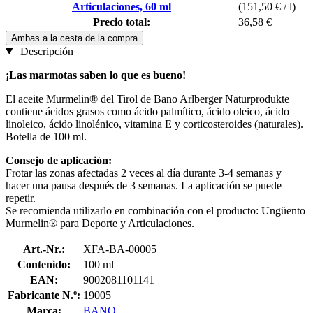
Articulaciones, 60 ml
(151,50 € / l)
Precio total:
36,58 €
Ambas a la cesta de la compra
Descripción
¡Las marmotas saben lo que es bueno!
El aceite Murmelin® del Tirol de Bano Arlberger Naturprodukte
contiene ácidos grasos como ácido palmítico, ácido oleico, ácido
linoleico, ácido linolénico, vitamina E y corticosteroides (naturales).
Botella de 100 ml.
Consejo de aplicación:
Frotar las zonas afectadas 2 veces al día durante 3-4 semanas y
hacer una pausa después de 3 semanas. La aplicación se puede
repetir.
Se recomienda utilizarlo en combinación con el producto: Ungüento
Murmelin® para Deporte y Articulaciones.
Art.-Nr.:
XFA-BA-00005
Contenido:
100 ml
EAN:
9002081101141
Fabricante N.º:
19005
Marca:
BANO