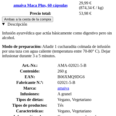
29,99 €
amaiva Maca Plus, 60 cápsulas
(874,34 € / kg)
Precio total:
53,98 €
Ambas a la cesta de la compra
Descripción
Infusión ayurvédica que actúa básicamente como digestivo pero sin
alcohol.
Modo de preparación:
Añadir 1 cucharadita colmada de infusión
por una taza con agua caliente (temperatura entre 70-80° C). Dejar
infusionar durante 3 a 5 minutos.
Art.-Nr.:
AMA-02021-5-B
Contenido:
260 g
EAN:
B06XMQ9DG6
Fabricante N.º:
02021-5-B
Marca:
amaiva
Infusiones:
A granel
Tipos de dietas:
Vegano, Vegetariano
Tipos de productos:
Tés
Características:
Vegano, Vegetariano