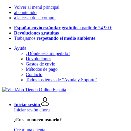
Volver al menú principal
al contenido
a la cesta de la compra
España: envío estándar gratuito
a partir de 54,90 €
Devoluciones gratuitas
Trabajamos
respetando el medio ambiente
.
Ayuda
¿Dónde está mi pedido?
Devoluciones
Gastos de envío
Métodos de pago
Contacto
Todos los temas de "Ayuda y Soporte"
Iniciar sesión
Iniciar sesión ahora
¿Eres un
nuevo usuario?
Crear una cuenta