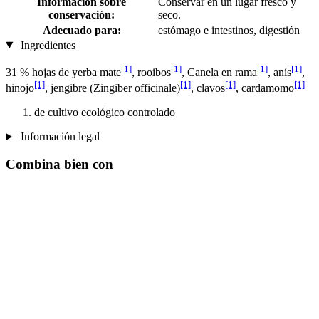
Información sobre
Conservar en un lugar fresco y
conservación:
seco.
Adecuado para:
estómago e intestinos, digestión
Ingredientes
[1]
[1]
[1]
[1]
31 % hojas de yerba mate
, rooibos
, Canela en rama
, anís
,
[1]
[1]
[1]
[1]
hinojo
, jengibre (Zingiber officinale)
, clavos
, cardamomo
de cultivo ecológico controlado
Información legal
Combina bien con