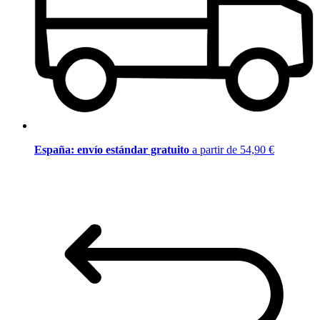
España: envío estándar gratuito
a partir de 54,90 €