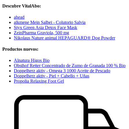
Descubre VitalAbo:
ahead
alkmene Mein Salbei - Colutorio Salvia
Styx Green Asia Detox Face Mask
ZeinPharma Graviola, 500 mg
Nikolaus Nature animal HEPAGUARD® Dog Powder
Productos nuevos:
Alnatura Higos Bio
Obsthof Retter Concentrado de Zumo de Granada 100 % Bio
Doppelherz aktiv - Omega 3 1000 Aceite de Pescado
Doppelherz aktiv - Piel + Cabello + Uñas
Propolia Relaxing Foot Gel