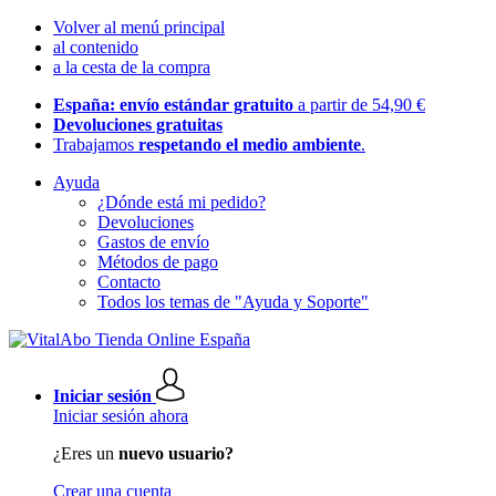
Volver al menú principal
al contenido
a la cesta de la compra
España: envío estándar gratuito
a partir de 54,90 €
Devoluciones gratuitas
Trabajamos
respetando el medio ambiente
.
Ayuda
¿Dónde está mi pedido?
Devoluciones
Gastos de envío
Métodos de pago
Contacto
Todos los temas de "Ayuda y Soporte"
Iniciar sesión
Iniciar sesión ahora
¿Eres un
nuevo usuario?
Crear una cuenta