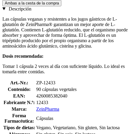
Ambas a la cesta de la compra
Descripción
Las cápsulas veganas y resistentes a los jugos gástricos de L-
glutatión de ZeinPharma® garantizan un mejor aporte de L-
glutatión. Contienen L-glutatión reducido, que el organismo puede
absorber y aprovechar de forma óptima. El L-glutatión es un
tripéptido producido por el propio organismo a partir de los
aminoácidos ácido glutámico, cisteína y glicina.
Dosis recomendada:
Tomar 1 cápsula 2 veces al día con suficiente líquido. Lo ideal es
tomarla entre comidas.
Art.-Nr.:
ZP-12433
Contenido:
90 cápsulas vegetales
EAN:
4260085382040
Fabricante N.º:
12433
Marca:
ZeinPharma
Forma
Cápsulas
Farmacéutica:
Tipos de dietas:
Vegano, Vegetariano, Sin gluten, Sin lactosa