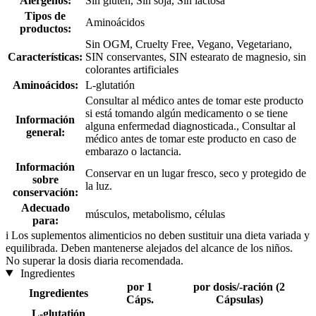
Alérgenos:
Sin gluten, Sin soja, Sin lactosa
Tipos de
Aminoácidos
productos:
Sin OGM, Cruelty Free, Vegano, Vegetariano,
Características:
SIN conservantes, SIN estearato de magnesio, sin
colorantes artificiales
Aminoácidos:
L-glutatión
Consultar al médico antes de tomar este producto
si está tomando algún medicamento o se tiene
Información
alguna enfermedad diagnosticada., Consultar al
general:
médico antes de tomar este producto en caso de
embarazo o lactancia.
Información
Conservar en un lugar fresco, seco y protegido de
sobre
la luz.
conservación:
Adecuado
músculos, metabolismo, células
para:
i
Los suplementos alimenticios no deben sustituir una dieta variada y
equilibrada. Deben mantenerse alejados del alcance de los niños.
No superar la dosis diaria recomendada.
Ingredientes
por 1
por dosis/-ración (2
Ingredientes
Cáps.
Cápsulas)
L-glutatión